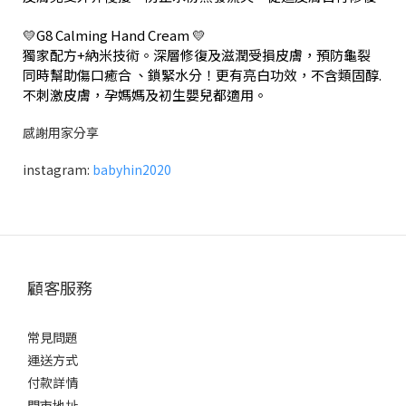
💛G8 Calming Hand Cream 💛
獨家配方+納米技術。深層修復及滋潤受損皮膚，預防龜裂
同時幫助傷口癒合 、鎖緊水分！更有亮白功效，不含類固醇.
不刺激皮膚，孕媽媽及初生嬰兒都適用。
感謝用家分享
instagram:
babyhin2020
顧客服務
常見問題
運送方式
付款詳情
門市地址