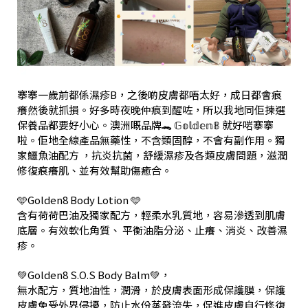
搴搴一歲前都係濕疹B，之後啲皮膚都唔太好，成日都會痕
癢然後就抓損。好多時夜晚仲痕到醒咗，所以我地同佢揀選
保養品都要好小心。澳洲嘅品牌🐊 𝔾𝕠𝕝𝕕𝕖𝕟𝟠 就好啱搴搴
啦。佢地全線產品無藥性，不含類固醇，不會有副作用。獨
家鱷魚油配方 ，抗炎抗菌，舒緩濕疹及各類皮膚問題，滋潤
修復痕癢肌、並有效幫助傷癒合。
🩵Golden8 Body Lotion 🩵
含有荷荷巴油及獨家配方，輕柔水乳質地，容易滲透到肌膚
底層。有效軟化角質、 平衡油脂分泌、止癢、消炎、改善濕
疹。
💚Golden8 S.O.S Body Balm💚，
無水配方，質地油性，潤滑，於皮膚表面形成保護膜，保護
皮膚免受外界侵擾，防止水份蒸發流失，促進皮膚自行修復