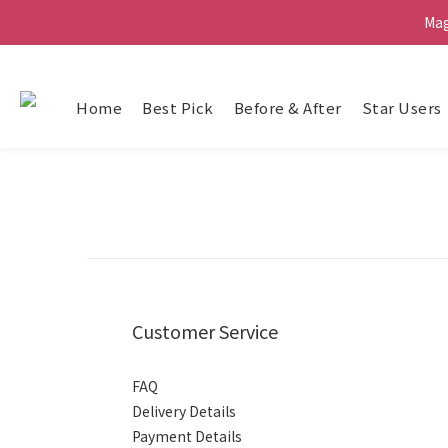
Ma
Ma
G
Home
Best Pick
Before & After
Star Users
Ma
Customer Service
FAQ
Delivery Details
Payment Details