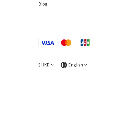
Blog
$
HKD
English