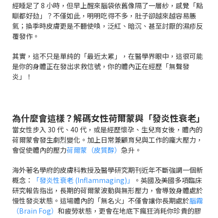
經睡足了 8 小時，但早上醒來腦袋依舊像隔了一層紗，感覺「點
瞓都好攰」？不僅如此，明明吃得不多，肚子卻越來越容易脹
氣；換季時皮膚更是不聽使喚，泛紅、暗沉、甚至討厭的濕疹反
覆發作。
其實，這不只是單純的「最近太累」，在醫學界眼中，這很可能
是你的身體正在發出求救信號，你的體內正在經歷「無聲發
炎」！
為什麼會這樣？解碼女性荷爾蒙與「發炎性衰老」
當女性步入 30 代、40 代，或是經歷懷孕、生兒育女後，體內的
荷爾蒙會發生劇烈變化。加上日常兼顧育兒與工作的龐大壓力，
會促使體內的壓力
荷爾蒙（皮質醇）
急升。
海外著名學府的皮膚科教授及醫學研究期刊近年不斷強調一個新
概念：
「發炎性衰老 (Inflammaging)」
。英國及美國多項臨床
研究報告指出，長期的荷爾蒙波動與無形壓力，會導致身體處於
慢性發炎狀態。這場體內的「無名火」不僅會讓你長期處於
腦霧
（Brain Fog）
和疲勞狀態，更會在地底下瘋狂消耗你珍貴的膠