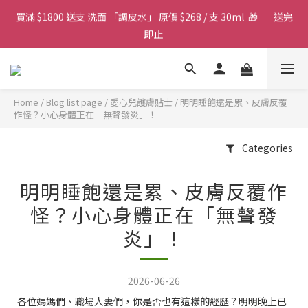
買滿 $1800 送支 洗面 「調皮水」 原價 $268 / 支 30ml  🎁 ｜  送完
Magic Face Wash 洗面 「調皮水」 卸妝.柔膚.零殘留 ｜ $199 支 
30ml | 快閃優惠 
即止 
Magic Face Wash 洗面 「調皮水」 卸妝.柔膚.零殘留 ｜ $199 支 
30ml | 快閃優惠 
Home
/
Blog list page
/
愛心兒護膚貼士
/
明明睡飽還是累、皮膚反覆
作怪？小心身體正在「無聲發炎」！
Categories
明明睡飽還是累、皮膚反覆作
怪？小心身體正在「無聲發
炎」！
2026-06-26
各位媽媽們、職場人妻們，你是否也有這樣的經歷？明明晚上已