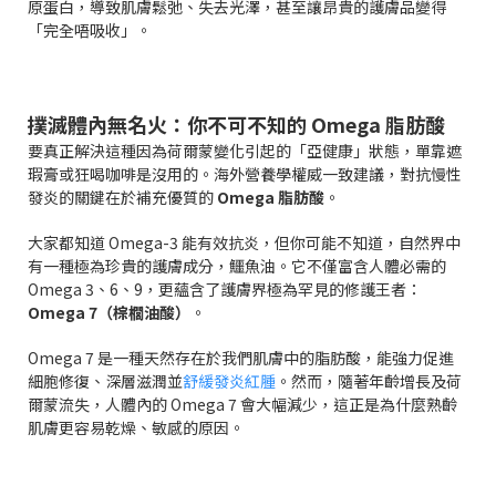
原蛋白，導致肌膚鬆弛、失去光澤，甚至讓昂貴的護膚品變得
「完全唔吸收」。
撲滅體內無名火：你不可不知的 Omega 脂肪酸
要真正解決這種因為荷爾蒙變化引起的「亞健康」狀態，單靠遮
瑕膏或狂喝咖啡是沒用的。海外營養學權威一致建議，對抗慢性
發炎的關鍵在於補充優質的
Omega 脂肪酸
。
大家都知道 Omega-3 能有效抗炎，但你可能不知道，自然界中
有一種極為珍貴的護膚成分，鱷魚油。它不僅富含人體必需的
Omega 3、6、9，更蘊含了護膚界極為罕見的修護王者：
Omega 7（棕櫚油酸）
。
Omega 7 是一種天然存在於我們肌膚中的脂肪酸，能強力促進
細胞修復、深層滋潤並
舒緩發炎紅腫
。然而，隨著年齡增長及荷
爾蒙流失，人體內的 Omega 7 會大幅減少，這正是為什麼熟齡
肌膚更容易乾燥、敏感的原因。