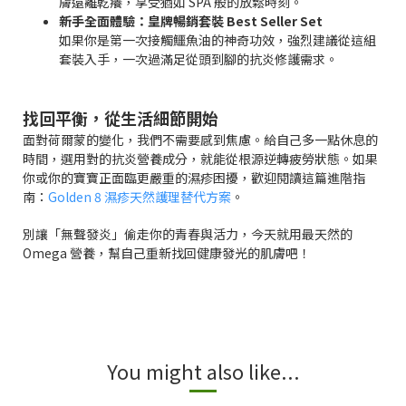
膚遠離乾癢，享受猶如 SPA 般的放鬆時刻。
新手全面體驗：皇牌暢銷套裝 Best Seller Set
如果你是第一次接觸鱷魚油的神奇功效，強烈建議從這組
套裝入手，一次過滿足從頭到腳的抗炎修護需求。
找回平衡，從生活細節開始
面對荷爾蒙的變化，我們不需要感到焦慮。給自己多一點休息的
時間，選用對的抗炎營養成分，就能從根源逆轉疲勞狀態。如果
你或你的寶寶正面臨更嚴重的濕疹困擾，歡迎閱讀這篇進階指
南：
Golden 8 濕疹天然護理替代方案
。
別讓「無聲發炎」偷走你的青春與活力，今天就用最天然的
Omega 營養，幫自己重新找回健康發光的肌膚吧！
You might also like...