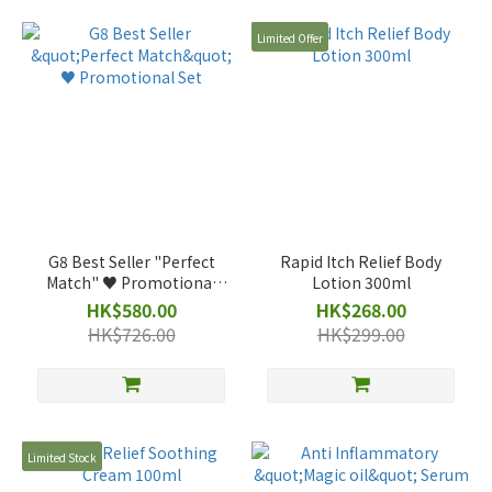
Limited Offer
G8 Best Seller "Perfect
Rapid Itch Relief Body
Match" ♥️ Promotional
Lotion 300ml
Set
HK$580.00
HK$268.00
HK$726.00
HK$299.00
Limited Stock