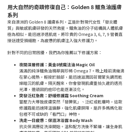
用大自然的奇蹟修復自己：Golden 8 鱷魚油護膚
系列
來自澳洲的 Golden 8 護膚系列，正是針對現代女性「發炎體
質」與敏感肌膚研發的天然救星。鱷魚油的分子結構與人體肌膚
極為相似，能迅速滲透肌底，將珍貴的 Omega 3, 6, 7, 9 營養直
接送達受損細胞，為疲憊的肌膚注入強大修護力。
針對不同的日常困擾，我們為你推薦以下修護方案：
夜間深層修護：黃金8號魔法油 Magic Oil
滿滿的純淨鱷魚油精華與珍稀 Omega 7。晚上睡前滴幾滴
在掌心搓熱，輕按於臉部，能迅速滋潤因荷爾蒙失調而乾
燥暗沉的肌膚。隔天醒來，你會發現肌膚重拾久違的透亮
光澤，連頑固的痘印也能逐漸淡化。
突發泛紅急救：舒緩修護霜 Soothing Cream
當壓力大導致皮膚突然「發脾氣」、泛紅或乾癢時，這款
修護霜能迅速降溫鎮靜，強化肌膚屏障，是許多媽媽化妝
包裡不可或缺的「看門口」神物。
洗走一日疲憊：保濕沐浴露 Body Wash
抗炎保濕應從洗澡開始。溫和配方洗後不緊繃，讓全身肌