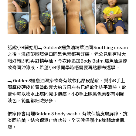
話說小B開始用🐊 Golden8鱷魚油精華油同Soothing cream
之後，濕疹帶嚟嘅傷口同黑色素都有好轉，老公見到有咁大
嘅好轉即刻再訂精華油，今次仲追加Body Balm 鱷魚油濕疹
軟膏同沖涼液，希望小B係開學時唔需要再貼膠布返學。
🐊 Golden8鱷魚油濕疹軟膏有效軟化厚皮結痂，幫小B手上
嘅厚皮硬皮位置塗軟膏大約五日左右已經軟化咗平滑咗，軟
膏仲可以收水止痕同減少疤痕，小B手上嘅黑色素都有明顯
淡色，範圍都細咗好多。
依家仲會用埋Golden 8 body wash，有效保護皮膚屏障、抗
炎同抗菌，結合保濕止痕功效，全天候保護小B脆弱幼嫩肌
膚。