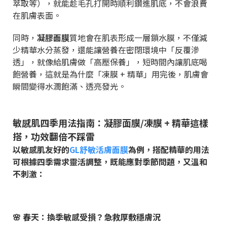
萃取等），就能趁毛孔打開時順利鑽進肌底，不會浪費
在肌膚表面。
同時，
凝膠面膜
質地會在肌表形成一層鎖水膜，不僅減
少精華水分蒸發，還能讓營養在密閉環境中「反覆滲
透」，就像給肌膚做「高壓保養」，短時間內讓肌底喝
飽營養，這就是為什麼「凍膜
+
精華」用完後，肌膚會
瞬間變得水潤飽滿、透亮發光。
敏感肌四季用法指南：凝膠面膜
/
凍膜
+
精華這樣
搭，功效翻倍不踩雷
以敏感肌友好的
GL
舒敏活膚面膜
為例，搭配精華的用法
可根據四季需求靈活調整，既能應對季節問題，又溫和
不刺激：
🌸
春天：換季敏感受損？急救厚敷穩膚況