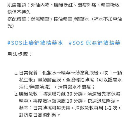
肌膚難題：外油內乾、曬後泛紅、悶痘刺痛、精華吸收
快但不持久
搭配精華：保濕精華
/
控油精華
/
精華水（補水不加重油
光）
#SOS止癢舒敏精華水
#SOS 保濕舒敏精華
用法步驟：
日常保養：化妝水
→
精華
→
薄塗乳液後，取「一顆
花生米」量凝膠面膜，全臉輕拍薄擦（可以護膚水
活化
/
無需清洗），清爽鎖水不悶痘；
曬後急救：將凍膜冷藏
30
分鐘，清潔後先塗保濕
精華，再厚敷冰鎮凍膜
10
分鐘，快速退紅降溫。
頻率：日常薄擦可每天用，厚敷急救每周
1-2
次，
對抗夏日高溫刺激。