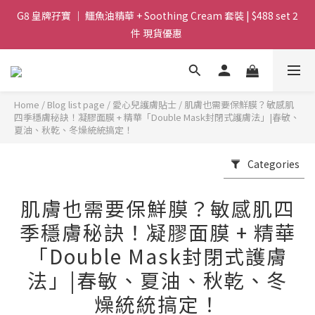
G8 皇牌孖寶 ｜ 鱷魚油精華 + Soothing Cream 套裝 | $488 set 2
Magic Face Wash 洗面 「調皮水」 卸妝.柔膚.零殘留 ｜ $199 支 
30ml | 快閃優惠 
件 現貨優惠 
買滿 $1800 送支 洗面 「調皮水」 原價 $268 / 支 30ml  🎁 ｜  送完
即止 
Home
/
Blog list page
/
愛心兒護膚貼士
/
肌膚也需要保鮮膜？敏感肌
Magic Face Wash 洗面 「調皮水」 卸妝.柔膚.零殘留 ｜ $199 支 
四季穩膚秘訣！凝膠面膜 + 精華「Double Mask封閉式護膚法」|春敏、
夏油、秋乾、冬燥統統搞定！
30ml | 快閃優惠 
Categories
肌膚也需要保鮮膜？敏感肌四
季穩膚秘訣！凝膠面膜 + 精華
「Double Mask封閉式護膚
法」|春敏、夏油、秋乾、冬
燥統統搞定！