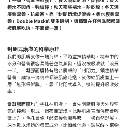
鎖水不悶痘、強鎮靜；秋天密集補水、防乾燥；冬天深
層鎖營養、抗嚴寒。靠「封閉環境促滲透
+
鎖水膜鎖營
養」
Double Mask
的雙重機制，讓精華在任何季節都能
被肌底吃透，不浪費一滴！
封閉式護膚的科學原理
我們的肌膚就像一塊海綿，平時塗抹精華時，精華中的
水分和營養很容易隨著空氣蒸發，還沒被吸收就「浪費
一半」。
凝膠面膜特有
貼合肌膚的「封閉力」鎖住精華
營養，讓每一滴精華都被肌底吃透，就像給肌膚蓋上一
層「無形保鮮膜」，靠「封閉式導入」機制提升吸收效
率：
當
凝膠面膜
均勻塗抹在肌膚上，會先阻斷肌膚與外界空
氣的接觸，形成一個密閉環境。此時肌膚表面溫度會輕
微上升，毛孔會像「憋氣後張開呼吸」一樣自然舒展，
原本難以滲透的精華成分（比如維他命、玻尿酸、植物