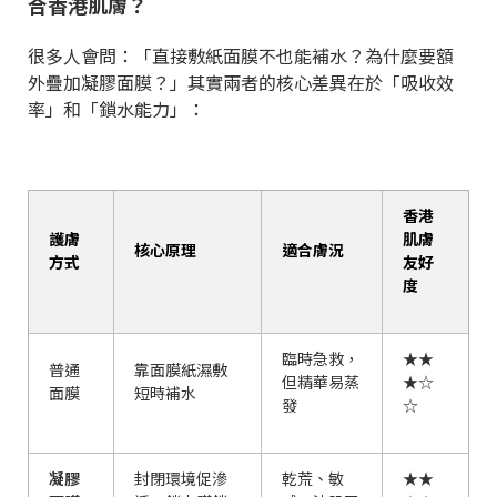
合香港肌膚？
很多人會問：「直接敷紙面膜不也能補水？為什麼要額
外疊加
凝膠面膜
？」其實兩者的核心差異在於「吸收效
率」和「鎖水能力」：
香港
護膚
肌膚
核心原理
適合膚況
方式
友好
度
臨時急救，
★★
普通
靠面膜紙濕敷
但精華易蒸
★☆
面膜
短時補水
發
☆
凝膠
封閉環境促滲
乾荒、敏
★★