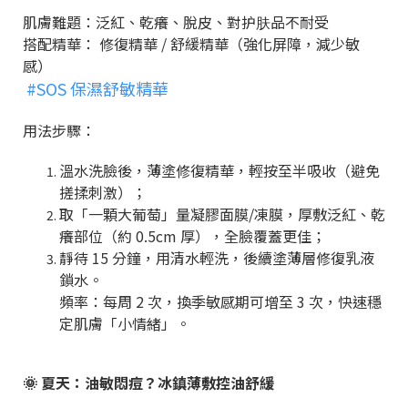
肌膚難題：泛紅、乾癢、脫皮、對护肤品不耐受
搭配精華： 修復精華
/
舒緩精華（強化屏障，減少敏
感）
#SOS 保濕舒敏精華
用法步驟：
溫水洗臉後，薄塗修復精華，輕按至半吸收（避免
搓揉刺激）；
取「一顆大葡萄」量凝膠面膜
/
凍膜，厚敷泛紅、乾
癢部位（約
0.5cm
厚），全臉覆蓋更佳；
靜待
15
分鐘，用清水輕洗，後續塗薄層修復乳液
鎖水。
頻率：每周
2
次，換季敏感期可增至
3
次，快速穩
定肌膚「小情緒」。
🌞
夏天：油敏悶痘？冰鎮薄敷控油舒緩