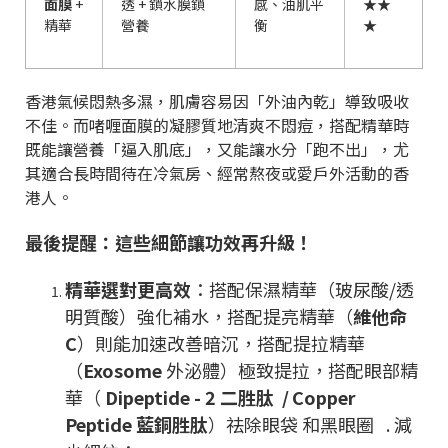
面膜
+
透
+
鎖水膜鎖
感、油肌平
★★
精華
營養
衡
★
香港氣候悶熱多濕，肌膚容易因「外油內乾」導致吸收
不佳。而啫喱面膜的凝膠質地清爽不悶痘，搭配精華時
既能讓營養「逼入肌底」，又能讓水分「跑不出」，尤
其適合長時間待在冷氣房、經常熬夜或愛戶外活動的香
港人。
最後提醒：這些細節讓功效再升級！
精華選對更高效
：搭配保濕精華（玻尿酸
/
透
明質酸）強化補水，搭配提亮精華（
維他命
C
）則能加速改善暗沉，搭配提拉精華
（
Exosome
外泌體）極致提拉，搭配眼部精
華（
Dipeptide - 2
二胜肽
/
Copper
Peptide
藍銅胜肽
）祛除眼袋
和黑眼圈
.
減