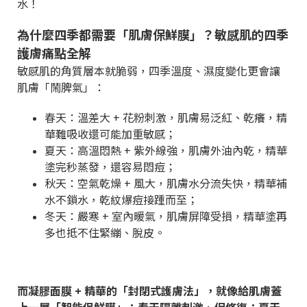
水！
為什麼四季都需要「肌膚保鮮膜」？敏感肌的四季
護膚痛點全解
敏感肌的角質層本就脆弱，四季溫度、濕度變化更會讓
肌膚「鬧脾氣」：
春天：溫差大
+
花粉刺激，肌膚易泛紅、乾癢，精
華難吸收還可能加重敏感；
夏天：高溫悶熱
+
紫外線強，肌膚外油內乾，精華
塗完秒蒸發，還容易悶痘；
秋天：空氣乾燥
+
風大，肌膚水分流失快，精華補
水不鎖水，乾紋爆痘接踵而至；
冬天：嚴寒
+
室內暖氣，肌膚屏障受損，精華塗再
多也抵不住緊繃、脫皮。
而
凝膠面膜
+
精華的「封閉式護膚法」，就像給肌膚蓋
上一層「智能保鮮膜」：春天隔離刺激、促修復；夏天