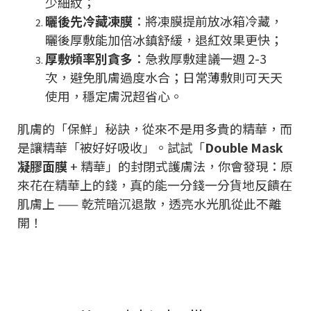
少細紋；
曬後先冷藏凍膜
：將凍膜提前放冰箱冷藏，
曬後厚敷能加倍冰鎮舒緩，退紅效果更快；
厚敷頻率別貪多
：急救厚敷建議一週
2-3
次，避免肌膚過度水合；日常薄敷則可天天
使用，穩定膚況超省心。
肌膚的「保鮮」秘訣，從來不是用多貴的精華，而
是讓精華「被好好吸收」。試試「
Double Mask
凝膠面膜
+
精華」的封閉式護膚法，你會發現：原
來花在精華上的錢，真的能一分錢一分貨地反饋在
肌膚上
——
乾荒暗沉退散，透亮水光肌從此不離
開！