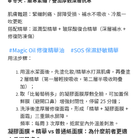
❄️
冬天：嚴寒緊繃？疊加厚敷深層抗寒
肌膚難題：緊繃刺痛、屏障受損、補水不吸收、冷風一
吹更乾
搭配精華：滋潤型精華
+
玻尿酸復合精華（深層補水
+
修復防凍傷）
#Magic Oil 修復精華油
#SOS 保濕舒敏精華
用法步驟：
用溫水潔面後，先塗化妝
/
精華水打濕肌膚，再疊塗
2
層精華（第一層輕按吸收，第二層半吸收時疊
加）；
取「比葡萄稍多」的凝膠面膜厚敷全臉，可加蓋保
鮮膜（避開口鼻）增強封閉性，停留
25
分鐘；
洗淨後塗厚層修復面霜，形成「精華
+
凝膠面膜
+
面霜」三重鎖水屏障。
頻率：每周
3
次厚敷，抵禦室內外溫差刺激。
凝膠面膜
+
精華
vs
普通紙面膜：為什麼前者更適