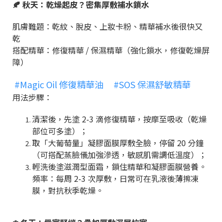
🍂
秋天：乾燥起皮？密集厚敷補水鎖水
肌膚難題：乾紋、脫皮、上妝卡粉、精華補水後很快又
乾
搭配精華：修復精華
/
保濕精華（強化鎖水，修復乾燥屏
障）
#Magic Oil 修復精華油
#SOS 保濕舒敏精華
用法步驟：
清潔後，先塗
2-3
滴修復精華，按摩至吸收（乾燥
部位可多塗）；
取「大葡萄量」凝膠面膜厚敷全臉，停留
20
分鐘
（可搭配蒸臉儀加強滲透，敏感肌需調低溫度）；
輕洗後塗滋潤型面霜，鎖住精華和凝膠面膜營養。
頻率：每周
2-3
次厚敷，日常可在乳液後薄擦凍
膜，對抗秋季乾燥。