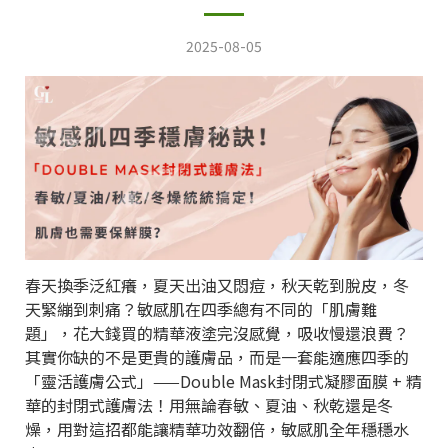
2025-08-05
春天換季泛紅癢，夏天出油又悶痘，秋天乾到脫皮，冬
天緊繃到刺痛？敏感肌在四季總有不同的「肌膚難
題」，
花大錢買的精華液塗完沒感覺，吸收慢還浪費？
其實你缺的不是更貴的護膚品，而是一套能適應四季的
「靈活護膚公式」
——Double Mask
封閉式凝膠面膜
+
精
華的封閉式護膚法！
用
無論春敏、夏油、秋乾還是冬
燥，用對這招都能讓精華功效翻倍，敏感肌全年穩穩水