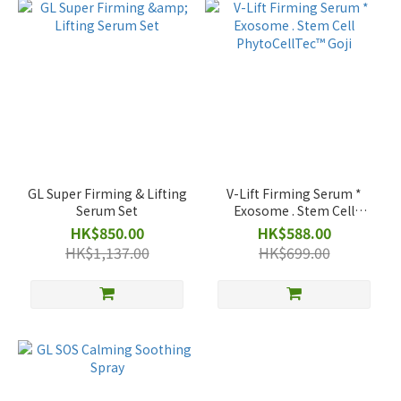
GL Super Firming & Lifting
V-Lift Firming Serum *
Serum Set
Exosome . Stem Cell
PhytoCellTec™ Goji
HK$850.00
HK$588.00
HK$1,137.00
HK$699.00