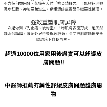
不含任何類固醇，卻擁有天然『抗炎鎮靜力』！能極速消退
濕疹紅腫、抑制惡菌滋生，斷絕濕疹反覆發作嘅惡性循環。
強效重塑肌膚屏障
一次過做到『先止癢、後封密』！喺肌膚表面形成一道天然
鎖水保護膜，隔絕外界污染與致敏源，令受損肌膚喺最安全
嘅環境下自我再生。
超過10000位用家用後證實可以舒緩皮
膚問題!!
中醫師推薦冇藥性舒緩皮膚問題護膚恩
物