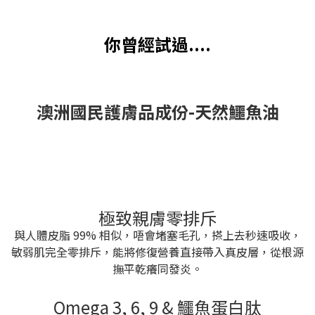
你曾經試過....
澳洲國民護膚品成份-天然鱷魚油
極致親膚零排斥
與人體皮脂 99% 相似，唔會堵塞毛孔，搽上去秒速吸收，
敏弱肌完全零排斥，能將修復營養直接帶入真皮層，從根源
撫平乾癢同發炎。
Omega 3, 6, 9 & 鱷魚蛋白肽