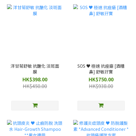
洋甘菊舒敏 抗醣化 淡斑面
SOS ♥️ 極速 抗痤瘡 [酒糟
膜
鼻] 舒敏孖寶
HK$398.00
HK$750.00
HK$450.00
HK$938.00