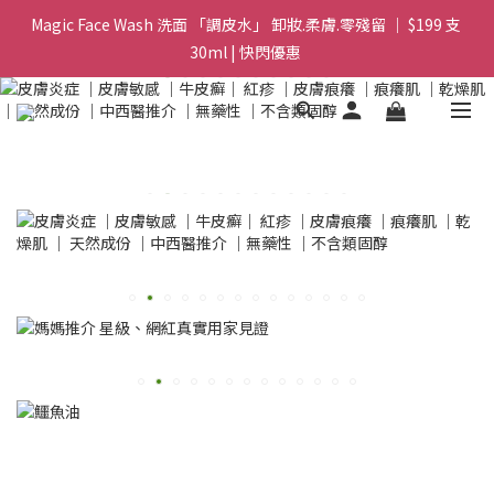
Magic Face Wash 洗面 「調皮水」 卸妝.柔膚.零殘留 ｜ $199 支 
Magic Face Wash 洗面 「調皮水」 卸妝.柔膚.零殘留 ｜ $199 支 
30ml | 快閃優惠 
30ml | 快閃優惠 
G8 皇牌孖寶 ｜ 鱷魚油精華 + Soothing Cream 套裝 | $488 set 2
件 現貨優惠 
買滿 $1800 送支 洗面 「調皮水」 原價 $268 / 支 30ml  🎁 ｜  送完
即止 
Magic Face Wash 洗面 「調皮水」 卸妝.柔膚.零殘留 ｜ $199 支 
30ml | 快閃優惠 