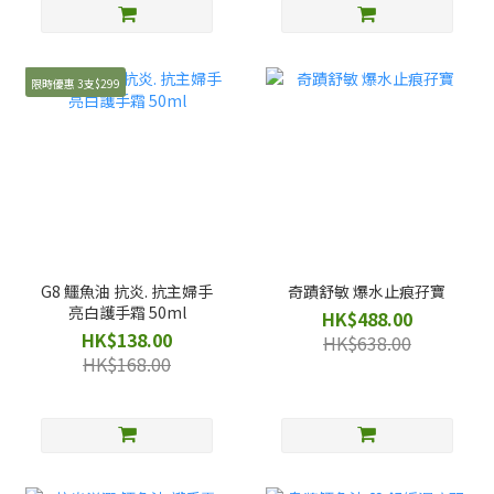
限時優惠 3支$299
G8 鱷魚油 抗炎. 抗主婦手
奇蹟舒敏 爆水止痕孖寶
亮白護手霜 50ml
HK$488.00
HK$138.00
HK$638.00
HK$168.00