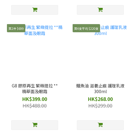
買2件 $699
買4支平均 $220支
G8 膠原再生 緊緻提拉 **
鱷魚油 滋養止痕 護理乳液
精華面及眼霜
300ml
HK$399.00
HK$268.00
HK$488.00
HK$299.00