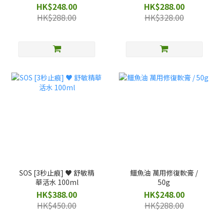
頭皮
HK$248.00
HK$288.00
HK$288.00
HK$328.00
SOS [3秒止痕] ♥️ 舒敏精
鱷魚油 萬用修復軟膏 /
華活水 100ml
50g
HK$388.00
HK$248.00
HK$450.00
HK$288.00