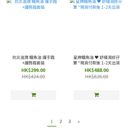
抗炎滋潤 鱷魚油 護手霜
皇牌鱷魚油 ♥️ 舒緩濕疹孖
+護唇霜套裝
寶 *現貨付款後 1-2天出貨
HK$299.00
HK$488.00
HK$424.00
HK$626.00
1
2
3
»