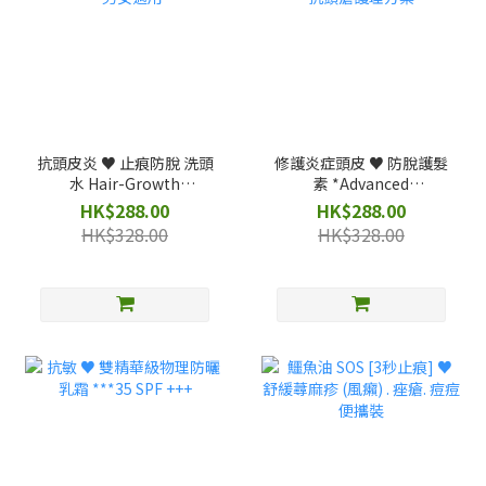
抗頭皮炎 ♥️ 止痕防脫 洗頭
修護炎症頭皮 ♥️ 防脫護髮
水 Hair-Growth
素 *Advanced
Shampoo **男女適用
Conditioner *抗頭瘡護理
HK$288.00
HK$288.00
方案
HK$328.00
HK$328.00