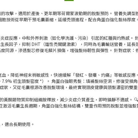
 對毛囊的攻擊，適用於產後、更年期等荷爾蒙波動期的脫髮預防。 營養失
細胞技術從早期干預毛囊萎縮，延緩禿頭進程，配合角蛋白強化髮絲厚度
定頭皮炎症反應，中和外界刺激（如化學洗護、污染）引起的紅腫與灼熱感。
豌豆肽，激活毛囊生長因子，抑制 DHT（雄性禿關鍵激素），同時為毛囊輸送營
構蛋白高度同源，滲透髮芯修復毛鱗片損傷，增強髮絲韌性與彈性。 針對症
血，降低神經末梢敏感性，快速緩解「發紅、發癢、灼痛」等敏感反應。 
7.9% 初生頭髮密度 *）。 角蛋白強韌秀髮：填補髮絲空洞，修復受
表面症狀，又從毛囊根源改善脫髮環境，最終實現頭皮健康與頭髮濃密的雙重
洋甘菊的黃酮類物質抑制組織胺釋放，減少炎症介質產生，即時鎮靜不適感。 
豌豆激活毛囊生長週期，角蛋白強化髮絲結構，雙重作用預防脫髮並增強髮質
囊，適合長期使用。