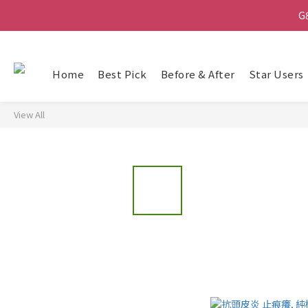
Ma
G
Home
Best Pick
Before & After
Star Users
Ma
View All