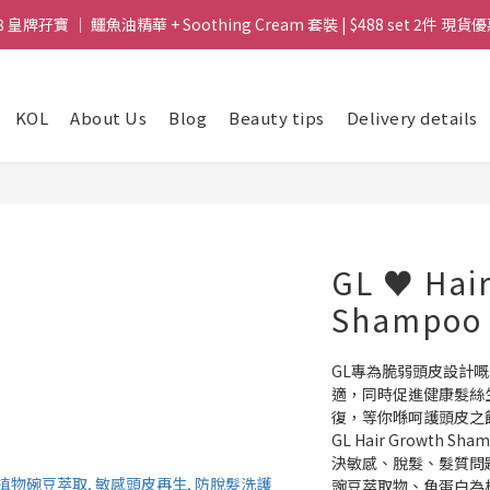
gic Face Wash 洗面 「調皮水」 卸妝.柔膚.零殘留 ｜ $199 支 30ml | 快閃
8 皇牌孖寶 ｜ 鱷魚油精華 + Soothing Cream 套裝 | $488 set 2件 現貨優
買滿 $1800 送支 洗面 「調皮水」 原價 $268 / 支 30ml  🎁 ｜  送完即止 
KOL
About Us
Blog
Beauty tips
Delivery details
gic Face Wash 洗面 「調皮水」 卸妝.柔膚.零殘留 ｜ $199 支 30ml | 快閃
GL ♥️ Hai
Shampoo
GL專為脆弱頭皮設計
適，同時促進健康髮絲
復，等你喺呵護頭皮之
GL Hair Growth
決敏感、脫髮、髮質問題，
豌豆萃取物、角蛋白為