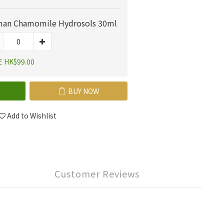
an Chamomile Hydrosols 30ml
E HK$99.00
BUY NOW
Add to Wishlist
Customer Reviews