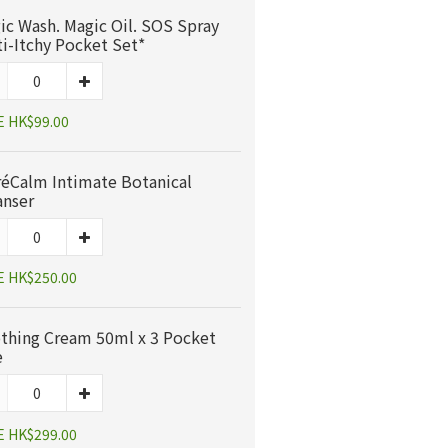
ic Wash. Magic Oil. SOS Spray
ti-Itchy Pocket Set*
E HK$99.00
réCalm Intimate Botanical
anser
E HK$250.00
thing Cream 50ml x 3 Pocket
e
E HK$299.00