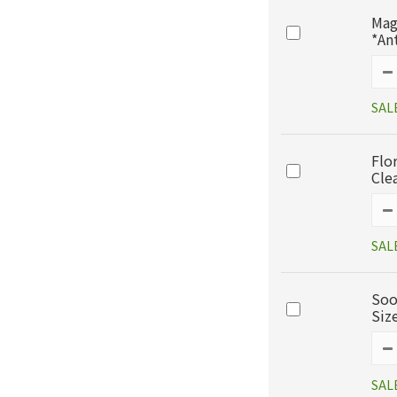
Mag
*An
SAL
Flo
Cle
SAL
Soo
Siz
SAL