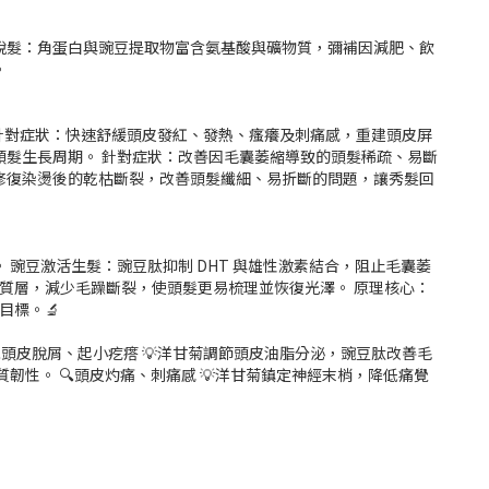
調型脫髮：角蛋白與豌豆提取物富含氨基酸與礦物質，彌補因減肥、飲
。
 針對症狀：快速舒緩頭皮發紅、發熱、瘙癢及刺痛感，重建頭皮屏
養，延長頭髮生長周期。 針對症狀：改善因毛囊萎縮導致的頭髮稀疏、易斷
狀：修復染燙後的乾枯斷裂，改善頭髮纖細、易折斷的問題，讓秀髮回
豌豆激活生髮：豌豆肽抑制 DHT 與雄性激素結合，阻止毛囊萎
損角質層，減少毛躁斷裂，使頭髮更易梳理並恢復光澤。 原理核心：
目標。🔬
🔍頭皮脫屑、起小疙瘩 💡洋甘菊調節頭皮油脂分泌，豌豆肽改善毛
韌性。 🔍頭皮灼痛、刺痛感 💡洋甘菊鎮定神經末梢，降低痛覺