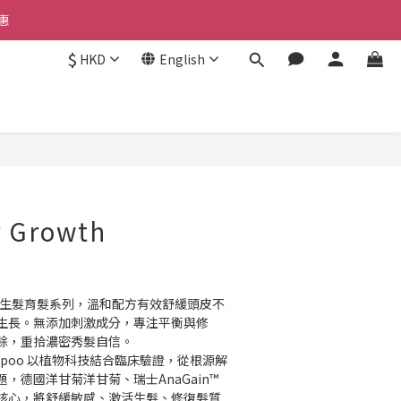
優惠 
惠 
$
HKD
English
優惠 
BUY NOW
r Growth
嘅生髮育髮系列，溫和配方有效舒緩頭皮不
生長。無添加刺激成分，專注平衡與修
餘，重拾濃密秀髮自信。
 Shampoo 以植物科技結合臨床驗證，從根源解
德國洋甘菊洋甘菊、瑞士AnaGain™️ 
核心，將舒緩敏感、激活生髮、修復髮質