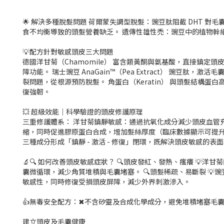
🌟 解決多種脫髮問題 荷爾蒙失調型脫髮：豌豆肽阻截 DHT
食不均衡導致的頭髮營養缺乏。 遺傳性雄性禿：豌豆中的植物幹
💡配方針對敏感頭皮三大問題
德國洋甘菊（Chamomile） 富含類黃酮與氨基酸，直接鎮
障功能。 瑞士豌豆 AnaGain™️（Pea Extract） 
裂問題，從根源預防脫髮。 角蛋白（Keratin） 與頭髮結
復強韌。
💥 超級效能｜科學驗證的頭皮修護原理
三重修護體系： 洋甘菊鎮靜敏感：通過抗氧化成分減少頭皮血管充
縮，同時促進膠原蛋白合成，增加髮絲厚度（臨床數據顯示可提升 
三種成分形成「鎮靜 - 激活 - 修復」閉環，既解決頭皮敏感的
🔬🔍 如何改善頭皮敏感症狀？ 🔍頭皮發紅、發熱、瘙癢 
囊微循環，減少角質堆積與毛囊堵塞。 🔍頭髮稀疏、易斷裂 💡
敏感性，同時修復受損頭皮屏障，減少外界刺激滲入。
👍無毒安全配方：✖不含矽靈及合成化學成分，避免堆積堵塞毛
建立頭皮及毛囊健康