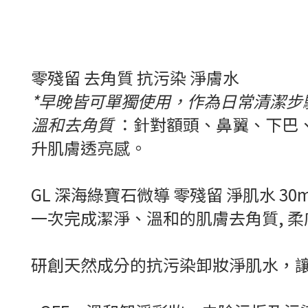
零殘留 去角質 抗污染 淨膚水
*早晚皆可單獨使用，作為日常清潔步
溫和去角質
：針對額頭、鼻翼、下巴
升肌膚透亮感。
GL 深海綠寶石微導 零殘留 淨肌水 30m
一次完成潔淨、溫和的肌膚去角質, 
研創天然成分的抗污染卸妝淨肌水，