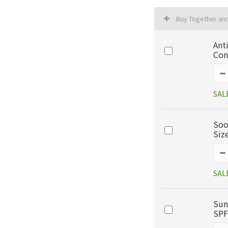
Buy Together an
Ant
Con
SAL
Soo
Siz
SAL
Sun
SPF