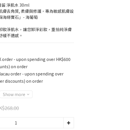
留 淨肌水 30ml
肌膚去角質, 柔膚與修護，專為敏感肌膚設
海綠寶石」- 海葡萄
卸妝淨肌水，讓您卸淨彩妝，重拾純淨膚
舒緩不適感。
K order - upon spending over HK$600
unts) on order
Macau order - upon spending over
r discounts) on order
Show more
K$268.00