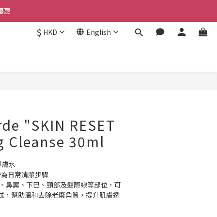
優惠 
優惠 
$
HKD
English
惠 
優惠 
BUY NOW
rde "SKIN RESET
g Cleanse 30ml
淨膚水
作為日常清潔步驟
頭、鼻翼、下巴、頸部及髮際線等部位，可
拭，幫助溫和去除老廢角質，提升肌膚透