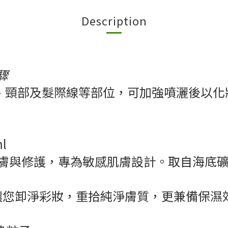
Description
驟
、頸部及髮際線等部位，可加強噴灑後以化
l
柔膚與修護，專為敏感肌膚設計。取自海底礦
讓您卸淨彩妝，重拾純淨膚質，更兼備保濕