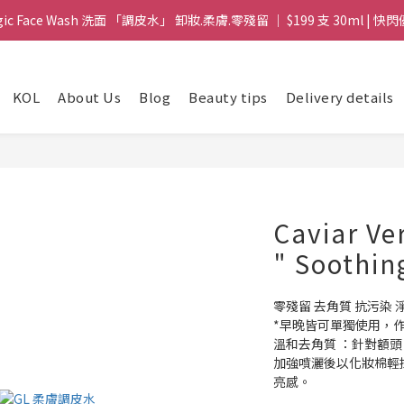
gic Face Wash 洗面 「調皮水」 卸妝.柔膚.零殘留 ｜ $199 支 30ml | 快閃
gic Face Wash 洗面 「調皮水」 卸妝.柔膚.零殘留 ｜ $199 支 30ml | 快閃
8 皇牌孖寶 ｜ 鱷魚油精華 + Soothing Cream 套裝 | $488 set 2件 現貨優
KOL
About Us
Blog
Beauty tips
Delivery details
買滿 $1800 送支 洗面 「調皮水」 原價 $268 / 支 30ml  🎁 ｜  送完即止 
gic Face Wash 洗面 「調皮水」 卸妝.柔膚.零殘留 ｜ $199 支 30ml | 快閃
Caviar Ve
" Soothin
零殘留 去角質 抗污染 
*早晚皆可單獨使用，
溫和去角質 ：針對額
加強噴灑後以化妝棉輕
亮感。