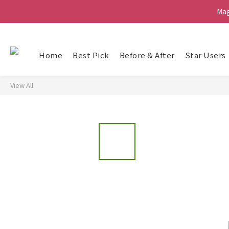
Ma
Ma
G
Home
Best Pick
Before & After
Star Users
Ma
View All