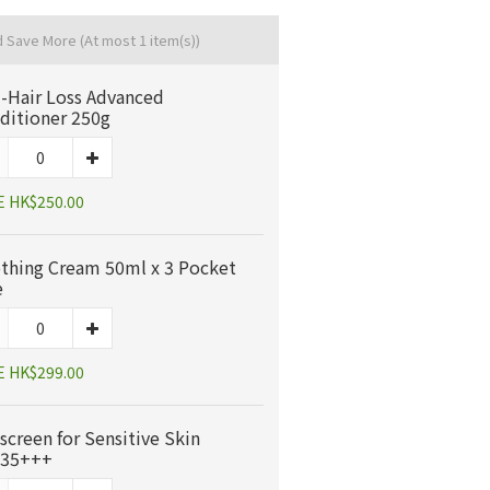
d Save More
(At most 1 item(s))
i-Hair Loss Advanced
ditioner 250g
E HK$250.00
thing Cream 50ml x 3 Pocket
e
E HK$299.00
screen for Sensitive Skin
35+++