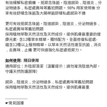
有效緩解私密痕癢 、抵禦念珠菌，陰道感染﹑陰道炎﹑分
泌物過多﹑私密處異味等尷尬問題。 98% 用家使用後 分
享有效舒緩念珠菌及大腸桿菌舒緩私處感染不適
更可有效抵禦念珠菌，陰道感染﹑陰道炎﹑分泌物過多﹑
私密處異味等尷尬問題
採用植物萃取天然活性及天然成份，提供肌膚最重要的健
康元素- 含12種草本精華，獨特配方，全面修復私密處-
蘊含12種以上植物精華，以草本天然活性達至抗菌﹑消炎
﹑去異味﹑止癢 更可快速強化私密處抵禦力。
隔日使用
如何使用:
適用部位：外陰部清潔（溫馨提示：請勿灌洗陰道內部，
守護天然防護屏障）​
感染﹑陰道炎﹑分泌物過多﹑私密處異味等尷尬問題
採用植物萃取天然活性及天然成份，提供肌膚最重
.......................
☛常見困擾