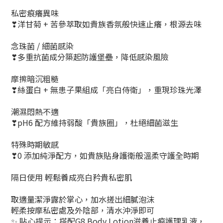
私密痕癢異味
❣洋甘菊 + 苦參萃取如貴族香氛般快速止癢，根源去味
念珠菌 / 細菌感染
❣多重抗菌成分築起防護堡壘，降低感染風險
摩擦暗沉粗糙
❣絲蛋白 + 無患子果組成「亮白侍衛」，重現珍珠光澤
潮濕悶熱不適
❣pH6 配方維持弱酸「貴族圈」，杜絕細菌滋生
特殊時期敏感
❣0 添加純淨配方，如貴族貼身護衛般溫柔守護全時期
隔日使用 輕鬆養成亮白矜貴私密肌
取適量潔淨露於掌心，加水搓出細膩泡沫​
輕柔按摩私密處及外陰部，清水沖淨即可​
✨ 貼心提示：搭配G8 Body Lotion滋養止痕護理乳液，