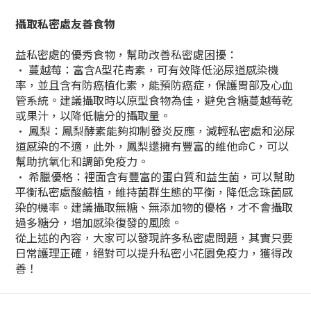
攝取私密處友善食物
益私密處的優秀食物，幫助改善私密處困擾：
• 蔓越莓：富含A型花青素，可有效降低泌尿道感染機
率，並且含有防癌植化素，能預防癌症，保護胃部及心血
管系統。建議攝取時以原型食物為佳，避免含糖蔓越莓乾
或果汁，以降低糖分的攝取量。
• 鳳梨：鳳梨酵素能夠抑制發炎反應，減輕私密處和泌尿
道感染的不適，此外，鳳梨還擁有豐富的維他命C，可以
幫助抗氧化和調節免疫力。
• 希臘優格：裡面含有豐富的蛋白質和益生菌，可以幫助
平衡私密處酸鹼植，維持菌群生態的平衡，降低念珠菌感
染的機率。建議攝取無糖、無添加物的優格，才不會攝取
過多糖分，增加感染復發的風險。
從上述的內容，大家可以發現許多私密處問題，其實只要
日常護理正確，絕對可以提升私密小花園免疫力，獲得改
善！