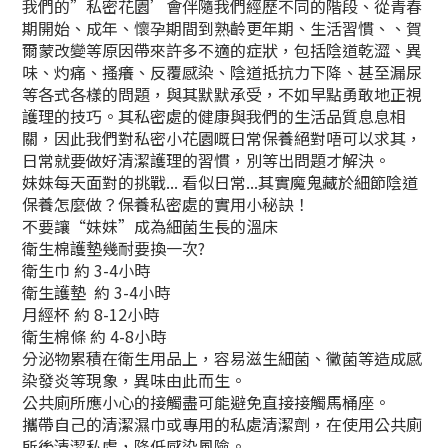
我們的”私密花園’會伴隨我們經歷不同的階段、從青春
期開始、成年、懷孕期間到熟齡更年期、生活習慣、、賀
爾蒙改變等原因帶來許多不適的症狀，包括陰道乾澀、異
味、灼痛、搔癢、反覆感染、陰道抵抗力下降、甚至漏尿
等各式各樣的問題，與其默默承受，不如早點勇敢地正視
護理的技巧。其私密處的健康與我們的生活品質息息相
關，因此我們對私密小花園嘅日常保養絕對唔可以求其，
日常就要做好清潔護理的習慣，別等出問題才解決。
妹妹每天面對的挑戰... 看似日常...其實魔鬼藏於細節陰道
保養怎麼做？保養私密處的實用小秘訣！
不要讓“妹妹”成為細菌生長的溫床
衛生棉護墊幾耐要換一次?
衛生巾 約 3-4小時
衛生護墊 約 3-4小時
月經杯 約 8-12小時
衛生棉條 約 4-8小時
分泌物累積在衛生用品上，容易滋生細菌、黴菌等造成感
染發炎等現象，異味由此而生。
公共廁所應小心的接觸盡可能避免直接接觸馬桶座。
攜帶自己的清潔濕巾或專用的私處清潔劑，在使用公共廁
所後清潔私處，降低感染風險。