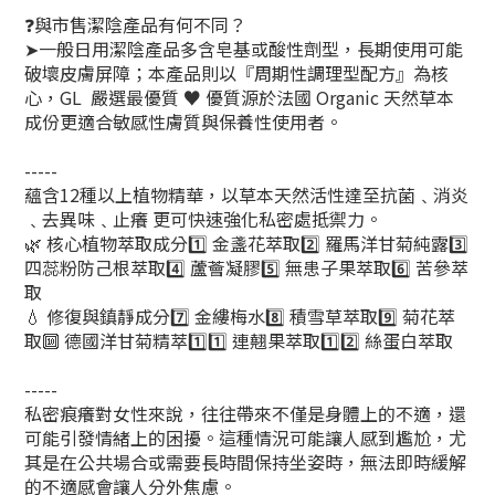
❓與市售潔陰產品有何不同？
➤一般日用潔陰產品多含皂基或酸性劑型，長期使用可能
破壞皮膚屏障；本產品則以『周期性調理型配方』為核
心，GL 嚴選最優質 ♥️ 優質源於法國 Organic 天然草本
成份更適合敏感性膚質與保養性使用者。
-----
蘊含12種以上植物精華，以草本天然活性達至抗菌﹑消炎
﹑去異味﹑止癢 更可快速強化私密處抵禦力。
🌿 核心植物萃取成分1️⃣ 金盞花萃取2️⃣ 羅馬洋甘菊純露3️⃣
四蕊粉防己根萃取4️⃣ 蘆薈凝膠5️⃣ 無患子果萃取6️⃣ 苦參萃
取
💧 修復與鎮靜成分7️⃣ 金縷梅水8️⃣ 積雪草萃取9️⃣ 菊花萃
取🔟 德國洋甘菊精萃1️⃣1️⃣ 連翹果萃取1️⃣2️⃣ 絲蛋白萃取
-----
私密痕癢對女性來說，往往帶來不僅是身體上的不適，還
可能引發情緒上的困擾。這種情況可能讓人感到尷尬，尤
其是在公共場合或需要長時間保持坐姿時，無法即時緩解
的不適感會讓人分外焦慮。