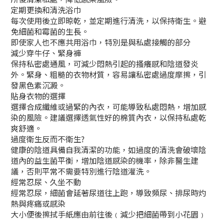
定期更換和清洗浴巾
每次使用後立即晾乾，並定期進行清洗，以保持衛生。避
免細菌和霉菌的生長。
即使家人也不應共用浴巾，特別是與私處接觸的部分
減少穿牛仔、緊身褲
保持私密處通風，可減少悶熱引起的搔癢感和陰道發炎
外。緊身、粗糙的衣物材質，容易讓私密處過度摩擦，引
發黑色素沉澱。
貼身衣物的選擇
選擇合成纖維或過緊的內衣，可能導致私處悶熱，增加感
染的風險。建議選擇透氣性好的棉質內衣，以保持私處乾
爽舒適。
過度衛生反而不衛生?
健康的陰道具備自我清潔的功能，如過度的清洗會破壞陰
道內的益生菌平衡，增加陰道感染的機率，除非醫生建
議，否則平常不需要特別進行陰道灌洗。
經常忍尿、久坐不動
經常忍尿，細菌會延著尿道往上跑，導致頻尿、排尿時灼
熱與疼痛或感染
大小便後擦拭手紙應由前往後﹙減少把細菌帶到小花園﹚