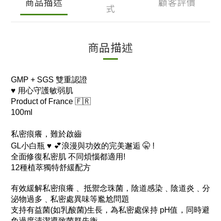
商品描述
顧客評價
式
商品描述
GMP + SGS 雙重認證
♥️ 用心守護敏弱肌
Product of France 🇫🇷
100ml
私密痕癢，難於啟齒
GL小白瓶 ♥️
💕浪漫與功效的完美邂逅 🤫 !
全面修復私密肌
不同煩惱都適用​!
12種植萃獨特舒緩配方
有效緩解私密痕癢 、抵禦念珠菌，陰道感染﹑陰道炎﹑分
泌物過多﹑私密處異味等尷尬問題
支持有益菌(如乳酸菌)生長，為私密處保持 pH值，同時避
免過度清潔導致菌群失衡