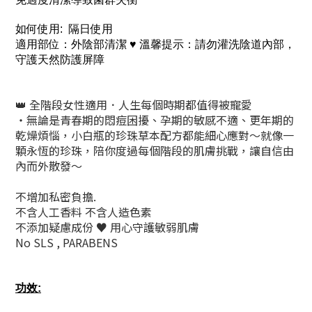
如何使用: 隔日使用
適用部位：外陰部清潔 ♥️ 溫馨提示：請勿灌洗陰道內部，
守護天然防護屏障
👑 全階段女性適用．人生每個時期都值得被寵愛
・無論是青春期的悶痘困擾、孕期的敏感不適、更年期的
乾燥煩惱，小白瓶的珍珠草本配方都能細心應對～就像一
顆永恆的珍珠，陪你度過每個階段的肌膚挑戰，讓自信由
內而外散發～
不增加私密負擔.
不含人工香料 不含人造色素
不添加疑慮成份 ♥️ 用心守護敏弱肌膚
No SLS , PARABENS
功效: