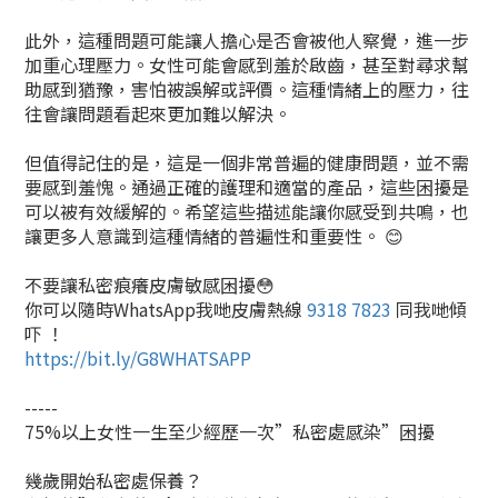
此外，這種問題可能讓人擔心是否會被他人察覺，進一步
加重心理壓力。女性可能會感到羞於啟齒，甚至對尋求幫
助感到猶豫，害怕被誤解或評價。這種情緒上的壓力，往
往會讓問題看起來更加難以解決。
但值得記住的是，這是一個非常普遍的健康問題，並不需
要感到羞愧。通過正確的護理和適當的產品，這些困擾是
可以被有效緩解的。希望這些描述能讓你感受到共鳴，也
讓更多人意識到這種情緒的普遍性和重要性。 😊
不要讓私密痕癢皮膚敏感困擾😳
你可以隨時WhatsApp我哋皮膚熱線
9318 7823
同我哋傾
吓 ！
https://bit.ly/G8WHATSAPP
-----
75%以上女性一生至少經歷一次”私密處感染”困擾
幾歲開始私密處保養？