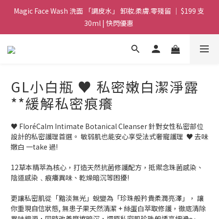
Magic Face Wash 洗面 「調皮水」 卸妝.柔膚.零殘留 ｜ $199 支 
Magic Face Wash 洗面 「調皮水」 卸妝.柔膚.零殘留 ｜ $199 支 
30ml | 快閃優惠 
30ml | 快閃優惠 
G8 皇牌孖寶 ｜ 鱷魚油精華 + Soothing Cream 套裝 | $488 set 2
件 現貨優惠 
買滿 $1800 送支 洗面 「調皮水」 原價 $268 / 支 30ml  🎁 ｜  送完
GL小白瓶 ♥️ 私密嫩白潔淨露
即止 
**緩解私密痕癢
Magic Face Wash 洗面 「調皮水」 卸妝.柔膚.零殘留 ｜ $199 支 
30ml | 快閃優惠 
♥️ FloréCalm Intimate Botanical Cleanser 針對女性私密部位
設計的私密護理首選。 敏弱肌也能安心享受法式奢寵護理  ♥️ 去味
嫩白 一take 過! 
12草本精萃為核心，打造天然抗菌修護配方，抵禦念珠菌感染、
陰道感染﹑痕癢異味、乾燥暗沉等困擾!
更讓私密肌從「黯淡無光」蛻變為「珍珠般矜貴柔潤亮澤」， 讓
你重現自信狀態​, 無患子果天然清潔 + 絲蛋白萃取修護，徹底清除
異味根源，同時改善摩擦暗沉，還原私密肌珍珠般透亮細滑～