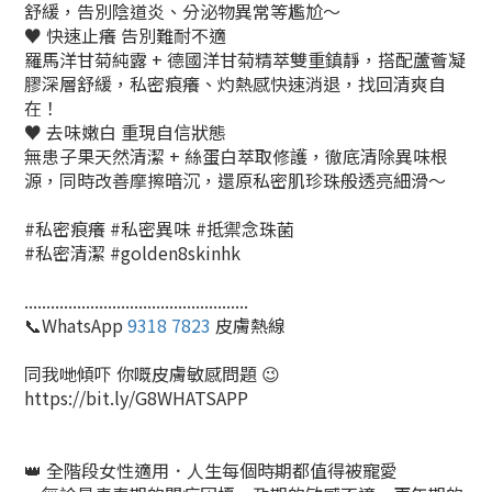
舒緩，告別陰道炎、分泌物異常等尷尬～​
♥️ 快速止癢 告別難耐不適​
羅馬洋甘菊純露 + 德國洋甘菊精萃雙重鎮靜，搭配蘆薈凝
膠深層舒緩，私密痕癢、灼熱感快速消退，找回清爽自
在！​
♥️ 去味嫩白 重現自信狀態​
無患子果天然清潔 + 絲蛋白萃取修護，徹底清除異味根
源，同時改善摩擦暗沉，還原私密肌珍珠般透亮細滑～​
#私密痕癢 #私密異味 #抵禦念珠菌
#私密清潔 #golden8skinhk
...................................................
📞WhatsApp
9318 7823
皮膚熱線
同我哋傾吓 你嘅皮膚敏感問題 😉
https://bit.ly/G8WHATSAPP
👑 全階段女性適用．人生每個時期都值得被寵愛