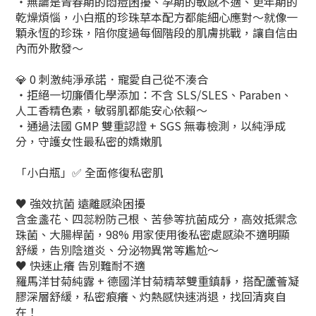
・無論是青春期的悶痘困擾、孕期的敏感不適、更年期的
乾燥煩惱，小白瓶的珍珠草本配方都能細心應對～就像一
顆永恆的珍珠，陪你度過每個階段的肌膚挑戰，讓自信由
內而外散發～
💎 0 刺激純淨承諾．寵愛自己從不湊合​
・拒絕一切廉價化學添加：不含 SLS/SLES、Paraben、
人工香精色素，敏弱肌都能安心依賴～
・通過法國 GMP 雙重認證 + SGS 無毒檢測，以純淨成
分，守護女性最私密的嬌嫩肌
「小白瓶」✅ 全面修復私密肌
♥️ 強效抗菌 遠離感染困擾​
含金盞花、四蕊粉防己根、苦參等抗菌成分，高效抵禦念
珠菌、大腸桿菌，98% 用家使用後私密處感染不適明顯
舒緩，告別陰道炎、分泌物異常等尷尬～​
♥️ 快速止癢 告別難耐不適​
羅馬洋甘菊純露 + 德國洋甘菊精萃雙重鎮靜，搭配蘆薈凝
膠深層舒緩，私密痕癢、灼熱感快速消退，找回清爽自
在！​