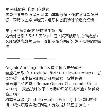
♥️ 去味嫩白 重現自信狀態​
無患子果天然清潔 + 絲蛋白萃取修護，徹底清除異味根
源，同時改善摩擦暗沉，還原私密肌珍珠般透亮細滑～​
♥️ pH6 黃金配方 維持微生態平衡​
貼合外陰部 5.5-6.5 天然 pH 值，既不破壞酸性保護層，
又能促進乳酸菌生長，從根源預防菌群失調，杜絕問題反
覆！
......................................................
Organic Core Ingredients 產品核心天然成份
金盞花萃取 (Calendula Officinalis Flower Extract) ｜抗
炎舒緩，減少私密肌膚泛紅與敏感，促進修復。
羅馬洋甘菊純露 ( Roman Organic Chamomile Floral
Water) ｜天然鎮靜效果，有助於緩解痕癢不適，降低炎
症反應。
積雪草萃取 (Centella Asiatica Extract) ｜促進肌膚修
復，減少痕癢與泛紅問題，有效提升私密肌彈性。