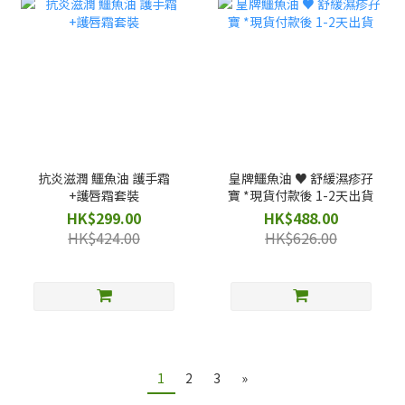
抗炎滋潤 鱷魚油 護手霜
皇牌鱷魚油 ♥️ 舒緩濕疹孖
+護唇霜套裝
寶 *現貨付款後 1-2天出貨
HK$299.00
HK$488.00
HK$424.00
HK$626.00
1
2
3
»