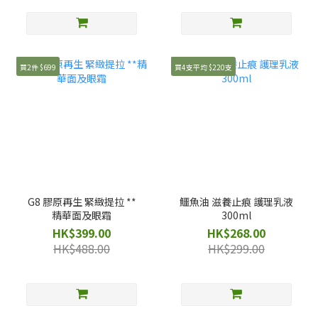
買2件 $699
買4支平均 $220支
G8 膠原再生 緊緻提拉 **
鱷魚油 滋養止痕 護理乳液
精華面及眼霜
300ml
HK$399.00
HK$268.00
HK$488.00
HK$299.00