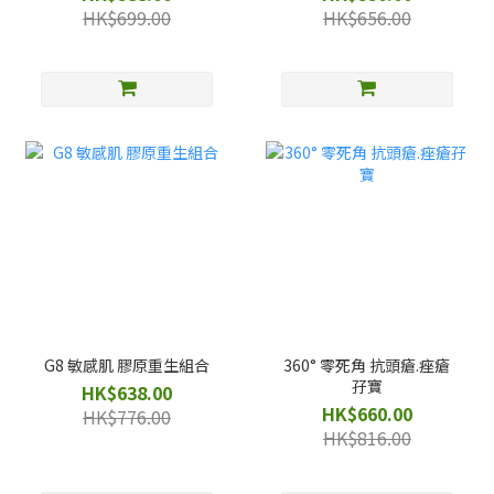
HK$699.00
HK$656.00
G8 敏感肌 膠原重生組合
360° 零死角 抗頭瘡.痤瘡
孖寶
HK$638.00
HK$660.00
HK$776.00
HK$816.00