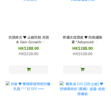
抗頭皮炎 ♥️ 止痕防脫 洗頭
修護炎症頭皮 ♥️ 防脫護髮
水 Hair-Growth
素 *Advanced
Shampoo **男女適用
Conditioner *抗頭瘡護理
HK$288.00
HK$288.00
方案
HK$328.00
HK$328.00