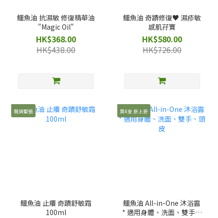
鱷魚油 抗濕敏 修復精華油
鱷魚油 奇蹟修復♥️ 濕疹敏
"Magic Oil"
感肌孖寶
HK$368.00
HK$580.00
HK$438.00
HK$726.00
現貨緊張
買4支 折上折
鱷魚油 止癢 奇蹟舒敏霜
鱷魚油 All-in-One 沐浴露
100ml
* 適用身體、洗面、雙手、