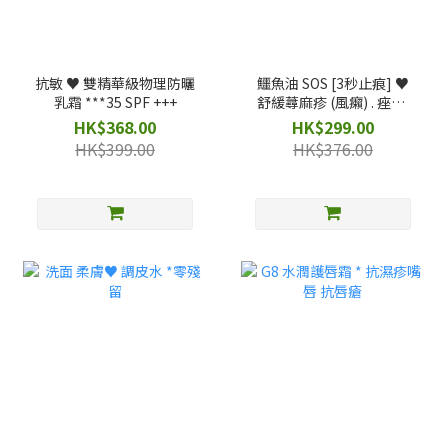
抗敏 ♥️ 雙精華級物理防曬
鱷魚油 SOS [3秒止痕] ♥️
乳霜 ***35 SPF +++
舒緩蕁麻疹 (風癩) . 痤瘡.
痘痘便攜裝
HK$368.00
HK$299.00
HK$399.00
HK$376.00