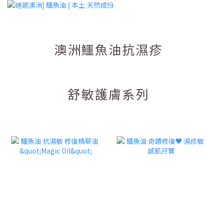
澳洲鱷魚油抗濕疹
舒敏護膚系列