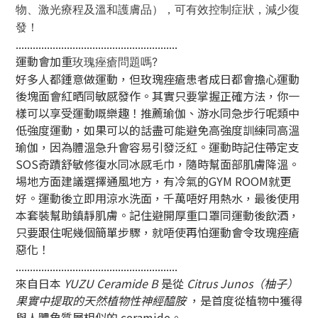
物、激光療程及溫和護膚品），可有效控制症狀，減少復
發！
.........................................................
運動會加重
玫瑰痤瘡問題嗎?
好多人都鍾意做運動，但玫瑰痤瘡患者成日都會擔心運動
後塊面會紅晒同敏感發作。其實只要掌握正確方法，你一
樣可以享受運動嘅樂趣！推薦瑜伽、游水同急步行呢類中
低強度運動，如果可以的話盡可能避免高強度訓練同高溫
瑜伽，因為體溫急升會容易引發泛紅。運動時記住帶定支
SOS奇蹟舒敏修復水同冰感毛巾，隨時幫面部肌膚降溫。
埸地方面建議選擇通風地方，有冷氣的GYM ROOM就更
好。運動後立即用涼水洗面，千萬唔好用熱水，最後使用
本套裝幫助鎮靜肌膚。記住避開厚重口罩同運動後飲酒，
只要跟住呢幾個簡單步驟，就唔使再怕運動會令玫瑰痤瘡
惡化！
.........................................................
來自日本
YUZU Ceramide B
是從
Citrus Junos（柚子）
果實中提取的天然植物性神經醯胺
，是首度從植物中獲得
與人體角質層相似的 ceramide。