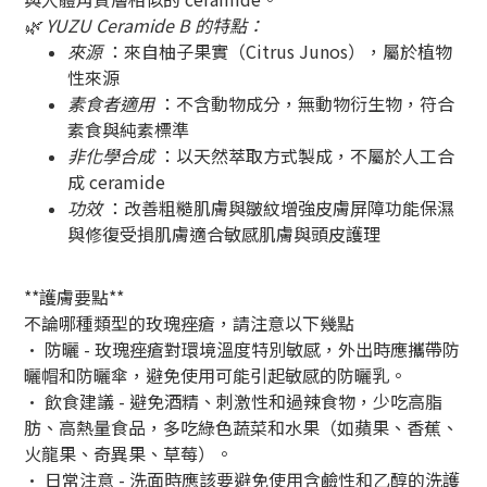
🌿 YUZU Ceramide B 的特點：
來源
：來自柚子果實（Citrus Junos），屬於植物
性來源
素食者適用
：不含動物成分，無動物衍生物，符合
素食與純素標準
非化學合成
：以天然萃取方式製成，不屬於人工合
成 ceramide
功效
：改善粗糙肌膚與皺紋增強皮膚屏障功能保濕
與修復受損肌膚適合敏感肌膚與頭皮護理
**護膚要點**
不論哪種類型的玫瑰痤瘡，請注意以下幾點
• 防曬 - 玫瑰痤瘡對環境溫度特別敏感，外出時應攜帶防
曬帽和防曬傘，避免使用可能引起敏感的防曬乳。
• 飲食建議 - 避免酒精、刺激性和過辣食物，少吃高脂
肪、高熱量食品，多吃綠色蔬菜和水果（如蘋果、香蕉、
火龍果、奇異果、草莓）。
• 日常注意 - 洗面時應該要避免使用含鹼性和乙醇的洗護