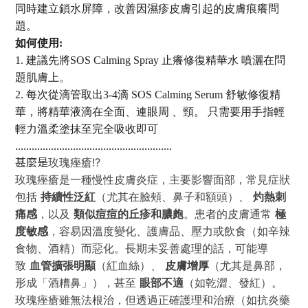
同時建立鎖水屏障，改善因濕疹皮膚引起的皮膚痕癢問
題。
如何使用:
1. 建議先將SOS Calming Spray 止癢修復精華水 噴灑在問
題肌膚上。
2. 每次從滴管取出3-4滴 SOS Calming Serum 舒敏修復精
華，將精華液滴在全面、連眼周 、頸。 只需要用手指輕
輕力溫柔塗抹至完全吸收即可
.........................................................
甚麼是
玫瑰痤瘡!?
玫瑰痤瘡是一種慢性皮膚炎症，主要影響面部，常見症狀
包括
持續性泛紅
（尤其在臉頰、鼻子和額頭）、
灼熱刺
痛感
，以及
類似痘痘的丘疹和膿皰
。患者的皮膚通常
極
度敏感
，容易因溫度變化、護膚品、壓力或飲食（如辛辣
食物、酒精）而惡化。長期未妥善處理的話，可能導
致
血管擴張明顯
（紅血絲）、
皮膚增厚
（尤其是鼻部，
形成「酒糟鼻」），甚至
眼部不適
（如乾澀、發紅）。
玫瑰痤瘡雖無法根治，但透過正確護理和治療（如抗炎藥