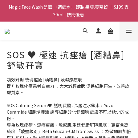
Magic Face Wash 洗面 「調皮水」 卸妝.柔膚.零殘留 ｜ $199 支 
Magic Face Wash 洗面 「調皮水」 卸妝.柔膚.零殘留 ｜ $199 支 
30ml | 快閃優惠 
30ml | 快閃優惠 
G8 皇牌孖寶 ｜ 鱷魚油精華 + Soothing Cream 套裝 | $488 set 2
件 現貨優惠 
買滿 $1800 送支 洗面 「調皮水」 原價 $268 / 支 30ml  🎁 ｜  送完
SOS ♥️ 極速 抗痤瘡 [酒糟鼻]
即止 
舒敏孖寶
Magic Face Wash 洗面 「調皮水」 卸妝.柔膚.零殘留 ｜ $199 支 
30ml | 快閃優惠 
功效針對 玫瑰痤瘡 [酒糟鼻] 及濕疹痕癢
提升玫瑰痤瘡患者自癒力 ：大大減輕症狀 促進細胞再生，改善皮
膚質素。
SOS Calming Serum♥️  透明質酸 : 深層注水鎖水，Yuzu 
Ceramide 細胞培養液 誘導細胞分化健細胞 皮膚不可以缺少的成
份。
專為玫瑰痤瘡、濕疹痕癢、敏感肌 重建健康屏障肌底！更富含高
純度 「破壁級別」Beta Glucan-CM from Swiss  ：為敏弱肌加倍
提升防禦力，對抗環境刺激、抗醣化、抗衰老 。質地水潤透明質