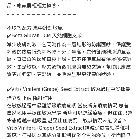
品，應該要輕輕力擦瞼。
.........................................................
不取巧配方 集中針對敏感
✔️Beta Glucan - CM 天然細胞支架
減少皮膚刺激，它同時作為一層無形的防護面紗，保護受
刺激的皮膚抵禦刺激物。分子量高，它們卻能夠滲透至表
層，直達角質層和真皮上層。這不僅使其具有深層修復功
效，更是敏感、壓力或術後肌膚的理想之選，幫助肌膚感
覺更加強韌、更舒緩，並明顯呈現更健康的狀態。
✔️Vitis Vinifera (Grape) Seed Extract 敏感過程中發揮最
佳立刻止痕 降紅作用
在敏感過程中最難舒緩痕癢症狀 當皮膚有痕癢情況 患者
自然地用手捉碰敏感患處 希望可以舒緩痕癢，但往往只會
令患處越來越嚴重 甚至出血情況，敏感情況未能改善。
Vitis Vinifera (Grape) Seed Extract夠減少皮膚紅腫和刺
激感。這是因為其成分能抑制促炎介質的釋放，從而降低