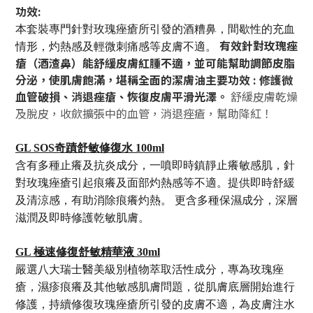
功效:
本套裝專門針對玫瑰痤瘡所引發的酒糟鼻，間歇性的充血
有效針對玫瑰痤
情形，灼熱感及輕微刺痛感等皮膚不適。
瘡（酒渣鼻）能舒緩皮膚紅腫不適，並可能幫助調節皮脂
分泌，使肌膚飽滿，堪稱全面的潔膚油主要功效 : 修護微
血管破損、消退痤瘡、恢復皮膚平滑光澤。
舒緩皮膚乾燥
及脫皮，收歛擴張中的血管，消退痤瘡，幫助降紅！
GL SOS奇蹟舒敏修復水 100ml
含有多種止癢及抗炎成分，一噴即時鎮靜止癢敏感肌，針
對玫瑰痤瘡引起痕癢及面部灼熱感等不適。提供即時舒緩
及清涼感，有助消除痕癢灼熱。 更含多種保濕成分，深層
滋潤及即時修護乾敏肌膚。
GL 極速修復舒敏精華液 30ml
嚴選八大瑞士醫美級別植物萃取活性成分，專為玫瑰痤
瘡，濕疹痕癢及其他敏感肌膚問題，從肌膚底層開始進行
修護，持續修復玫瑰痤瘡所引發的皮膚不適，為皮膚注水