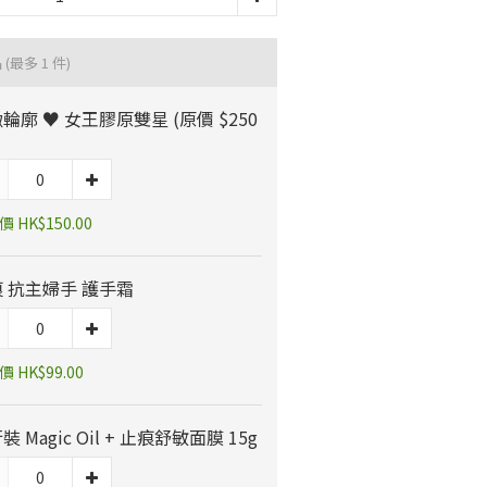
品
(最多 1 件)
輪廓 ♥️ 女王膠原雙星 (原價 $250
 HK$150.00
 抗主婦手 護手霜
 HK$99.00
裝 Magic Oil + 止痕舒敏面膜 15g