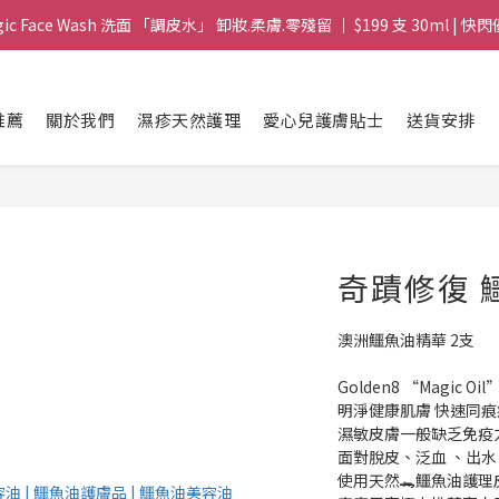
gic Face Wash 洗面 「調皮水」 卸妝.柔膚.零殘留 ｜ $199 支 30ml | 快閃
gic Face Wash 洗面 「調皮水」 卸妝.柔膚.零殘留 ｜ $199 支 30ml | 快閃
8 皇牌孖寶 ｜ 鱷魚油精華 + Soothing Cream 套裝 | $488 set 2件 現貨優
推薦
關於我們
濕疹天然護理
愛心兒護膚貼士
送貨安排
買滿 $1800 送支 洗面 「調皮水」 原價 $268 / 支 30ml  🎁 ｜  送完即止 
gic Face Wash 洗面 「調皮水」 卸妝.柔膚.零殘留 ｜ $199 支 30ml | 快閃
奇蹟修復 
澳洲鱷魚油精華 2支
Golden8 “Magic
明淨健康肌膚 快速同
濕敏皮膚一般缺乏免疫
面對脫皮、泛血 、出
使用天然🐊鱷魚油護