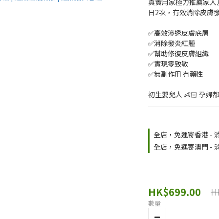
真實用家極力推薦家人
日2次，有效消除皮膚
✅高效滲透皮膚底層 
✅消除發炎紅腫 
✅幫助修復皮膚組織
✅實現零致敏
✅無副作用 冇藥性
初生嬰兒人 👶🏻 孕婦
全店，免運寄香港 - 消
全店，免運寄澳門 - 消
HK$699.00
H
數量