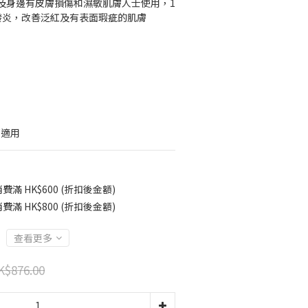
及身邊有皮膚損傷和濕敏肌膚人士使用，1
發炎，改善泛紅及有表面瑕疵的肌膚
都適用
費滿 HK$600 (折扣後金額)
費滿 HK$800 (折扣後金額)
查看更多
K$876.00