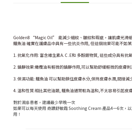
Golden8 “Magic Oil” 能減少細紋、皺紋和瑕疵，讓肌膚光
鱷魚油 確實在護膚品中具有一些抗炎作用, 但這個效果可能不如
1. 抗氧化作用: 富含維生素A. C .E和 多酚類物質, 這些成分
2. 鎮靜效果:橄欖油有輕微的鎮靜作用,可以幫助舒緩輕微的皮膚刺
3. 保濕功能:
鱷魚油
可以幫助鎖住皮膚水分,保持皮膚水潤,間接減
4. 溫和性質:相比其他油類,
鱷魚油
通常較為溫和,不太容易引起皮
對於濕瘆患者，建議最少早晚一次
如果可以每天使用 奇蹟舒敏霜 Soothing Cream 產品4一6次，
用！