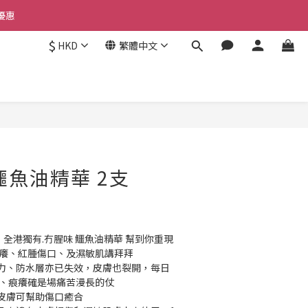
優惠 
優惠 
$
HKD
繁體中文
惠 
優惠 
立即購買
鱷魚油精華 2支
 Oil” 全港獨有.冇腥味 鱷魚油精華 幫到你重現
痕癢、紅腫傷口、及濕敏肌講拜拜
力、防水層亦已失效，皮膚也裂開，每日
水、痕癢確是場痛苦漫長的仗
理皮膚可幫助傷口癒合