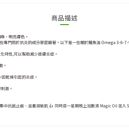
商品描述
滑細緻、明亮膚色。
某些專門用於抗炎的成分那麼顯著。以下是一些關於
鱷魚油 Omega 3-6-7
具有抗氧化特性,可以幫助減少皮膚炎症。
激。
少因乾燥引起的炎症。
膚刺激。
以集中抗菌止痕、滋養濕敏肌 👍 同時首一星期晚上加數滴 Magic Oil 混入 