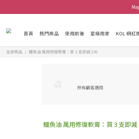
Ma
Ma
G
首頁
熱門商品
使用前後
星級用家
KOL 網紅
Ma
全部商品
鱷魚油 萬用修復軟膏：買 3 支即減 $45
所有顧客適用
鱷魚油 萬用修復軟膏：買 3 支即減 