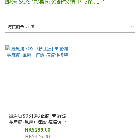
即送 SOS 保濕抗炎舒敏精華-5ml 1 件
每頁顯示 24 個
鱷魚油 SOS [3秒止痕] ♥️ 舒緩
蕁麻疹 (風癩) . 痤瘡. 痘痘便攜
裝
HK$299.00
HK$376.00