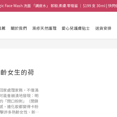
gic Face Wash 洗面 「調皮水」 卸妝.柔膚.零殘留 ｜ $199 支 30ml | 快閃
8 皇牌孖寶 ｜ 鱷魚油精華 + Soothing Cream 套裝 | $488 set 2件 現貨優
買滿 $1800 送支 洗面 「調皮水」 原價 $268 / 支 30ml  🎁 ｜  送完即止 
推薦
關於我們
濕疹天然護理
愛心兒護膚貼士
送貨安排
gic Face Wash 洗面 「調皮水」 卸妝.柔膚.零殘留 ｜ $199 支 30ml | 快閃
熟齡女生的荷
回家處理家務，不僅滿
可能會崩潰地發現：明
的「閉口粉刺」（閉鎖
感，連化妝都變得卡粉
夾擊許多熟齡女性、新婚