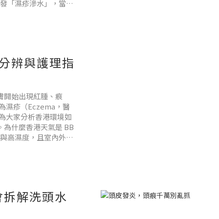
引發「濕疹滲水」，當皮
到入心。頭皮發炎微生
的分辨與護理指
皮膚開始出現紅腫、痕
濕疹（Eczema，醫
為大家分析香港環境如
。為什麼香港天氣是 BB
溫與高濕度，且室內外溫
巨大的挑戰：高濕度及
會拆解洗頭水