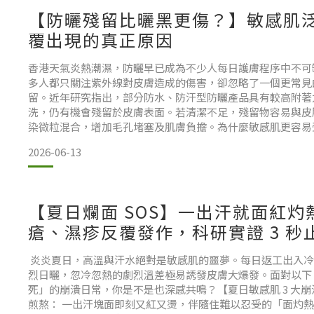
【防曬殘留比曬黑更傷？】敏感肌
覆出現的真正原因
香港天氣炎熱潮濕，防曬早已成為不少人每日護膚程序中不可
多人都只關注紫外線對皮膚造成的傷害，卻忽略了一個更常見
留。近年研究指出，部分防水、防汗型防曬產品具有較高附著
洗，仍有機會殘留於皮膚表面。若清潔不足，殘留物容易與皮
染微粒混合，增加毛孔堵塞及肌膚負擔。為什麼敏感肌更容易
屏障能夠抵禦外界刺激，但敏感肌本身屏障較脆弱，對環境變
2026-06-13
當防曬、防水成分及氧化油脂長時間停留於肌膚表面時，可能
【夏日爛面 SOS】一出汗就面紅灼
瘡、濕疹反覆發作，科研實證 3 秒
障！
炎炎夏日，高溫與汗水絕對是敏感肌的噩夢。每日返工出入冷
烈日曬，忽冷忽熱的劇烈溫差極易誘發皮膚大爆發。面對以下
死」的崩潰日常，你是不是也深感共鳴？【夏日敏感肌 3 大
煎熬： 一出汗塊面即刻又紅又燙，伴隨住難以忍受的「面灼