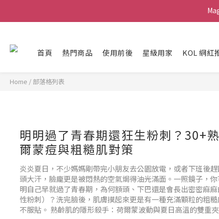
Ma
G
首頁
熱門商品
使用前後
星級用家
KOL 網紅
Ma
Home
/
部落格列表
明明過了青春期還狂生粉刺？30+
爾蒙痘與粗糙肌對策
炎炎夏日，不少媽媽剛帶完小朋友去公園放電，或者下班後趕
頭大汗，臉龐更是被悶熱的空氣焗得油光滿面。一照鏡子，你
明自己早就過了青春期，為何額頭、下巴還是會長出密密麻麻
性粉刺）？洗完臉後，肌膚摸起來更是有一種充滿顆粒的粗糙
不服貼。 熟齡肌的隱形殺手：荷爾蒙波動與夏日高溫的雙重