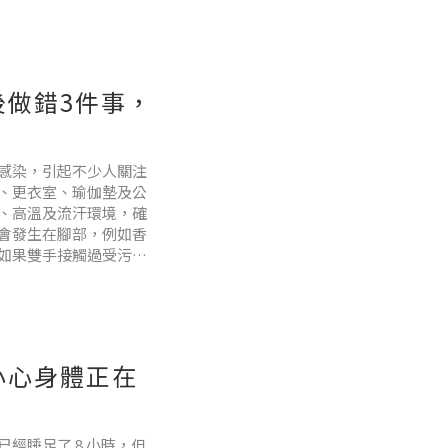
的專利。事實上，成年
做錯3件事，
感染，引起不少人關注
、更衣室、瑜伽墊及公
、高溫及流汗環境，確
會發生在腳部，例如香
如果雙手接觸過受污染
增加交叉感染的風險。
警
小心身體正在
經睡足了 8 小時，但