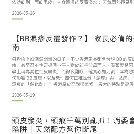
依然乾到「面乾甩皮」。身體濕疹反覆滲水： 天氣悶熱極易
膚防線失守，連沖涼都會經歷陣陣「沖涼刺痛」，碰到水都痛
2026-05-26
態失衡： 香港的潮濕高溫會衍生出「頭瘡」、「頭皮
【BB濕疹反覆發作？】 家長必備
南
每逢換季或潮濕悶熱的日子，不少香港家長都會發現 BB 的
癢，甚至忍不住要抓個不停。對於新手父母而言，看著嬰兒因為
學上稱為異位性皮膚炎）而徹夜難眠，確實心如刀割。本為想
何影響 BB 皮膚，以及教你如何正確區分「濕疹」與「熱痱」
濕疹的「催化劑」？ 香港屬於亞熱帶氣候，最大的特點是高
差極大。這些環境因素對嬰兒尚未發育成熟的皮膚屏障是一個
2026-05-19
汗水刺激： 根據香港衛生署的健康資訊，
頭皮發炎，頭痕千萬別亂抓！消委
陷阱｜天然配方幫你斷尾