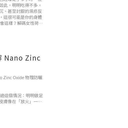
如此，明明吃得不多，
沉、甚至討厭的濕疹反
，這很可能是你的身體
麼會這樣？解碼女性荷爾
孕、生兒育女後，體內的
no Zinc
nc Oxide 物理防曬
過這個情況：明明做足
皮膚像在「放火」一樣
玫瑰痤瘡等煩惱，這簡
選錯了防曬。市面上許
用最簡單的方式，帶你