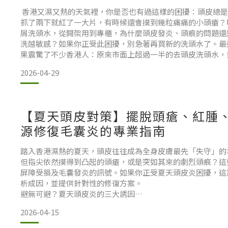
香港又濕又熱的天氣裡，你是否也有過這樣的困擾：頭皮總是
抓了兩下就紅了一大片，有時候還會摸到幾粒痛痛的小頭瘡？
屑洗頭水，從開架用到專櫃，為什麼頭皮發炎、頭痕的問題還
洗越敏感？如果你正受此困擾，別急著再買新的洗頭水了。最
果震驚了不少香港人：原來市面上超過一半的去頭皮洗頭水，
害的成分！很多時候，你的頭皮發炎、頭痕並不是因為你「不
2026-04-29
用錯了洗頭水，不斷地刺激著本來就已經受損的頭皮屏障。今
【夏天頭皮對策】擺脫頭瘡、紅腫
源修復毛囊炎的專業指南
踏入香港濕熱的夏天，頭皮往往成為全身皮膚最先「失守」的
但指尖依然摸得到凸起的頭瘡，或是突如其來的劇烈頭痕？這
屏障受損及毛囊發炎的訊號。如果你正受夏天頭皮炎困擾，這
析成因，並提供針對性的修復方案。
避無可避？夏天頭皮炎的三大誘因
很多人誤以為頭皮出問題純粹是因為「洗得唔乾淨」，但過度
2026-04-15
天頭皮問題激增，核心在於以下三點：
1. 酸鹼值失衡： 汗水與油脂混合後會改變頭皮的微環境，破