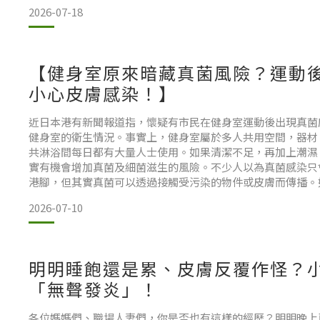
人妻或是剛生完寶寶的媽媽，常常誤以為生暗瘡只是年輕少女
2026-07-18
女性的肌膚更容易因為內在與外在環境而鬧脾氣。身為現代女
【健身室原來暗藏真菌風險？運動後
小心皮膚感染！】
近日本港有新聞報道指，懷疑有市民在健身室運動後出現真菌
健身室的衛生情況。事實上，健身室屬於多人共用空間，器材
共淋浴間每日都有大量人士使用。如果清潔不足，再加上潮濕
實有機會增加真菌及細菌滋生的風險。不少人以為真菌感染只
港腳，但其實真菌可以透過接觸受污染的物件或皮膚而傳播。
的器材，再不自覺摸臉、揉眼或觸碰身體其他部位，便有機會
2026-07-10
對於本身患有濕疹、敏感肌或皮膚屏障較弱的人士，更應提高
明明睡飽還是累、皮膚反覆作怪？
「無聲發炎」！
各位媽媽們、職場人妻們，你是否也有這樣的經歷？明明晚上已