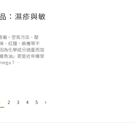
膚品：濕疹與敏
越普遍。空氣污染、壓
燥、紅腫、痕癢等不
因為化學成分過重而加
鱷魚油」更是近年備受
ga 7
ga-3, 6, 9 及
1
2
3
4
5