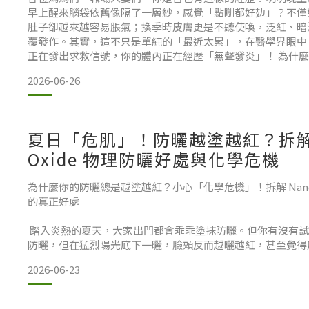
早上醒來腦袋依舊像隔了一層紗，感覺「點瞓都好攰」？不僅
肚子卻越來越容易脹氣；換季時皮膚更是不聽使喚，泛紅、暗
覆發作。其實，這不只是單純的「最近太累」，在醫學界眼中
正在發出求救信號，你的體內正在經歷「無聲發炎」！ 為什
蒙與「發炎性衰老」當女性步入 30 代、40 代，或是經歷懷
2026-06-26
荷爾蒙會發生劇烈變化。加上日常兼顧育兒與工
夏日「危肌」！防曬越塗越紅？拆解 Na
Oxide 物理防曬好處與化學危機
為什麼你的防曬總是越塗越紅？小心「化學危機」！拆解 Nano Zi
的真正好處
踏入炎熱的夏天，大家出門都會乖乖塗抹防曬。但你有沒有試
防曬，但在猛烈陽光底下一曬，臉頰反而越曬越紅，甚至覺得
又熱又痕，甚至起粒粒？如果你本身皮膚較薄，或者有濕疹、
2026-06-23
直是夏日的日常噩夢！其實，這未必是猛烈陽光的錯，而是你
多傳統防曬產品都隱藏著刺激皮膚的「化學危機」。今天我們
認識為什麼敏感脆弱的肌