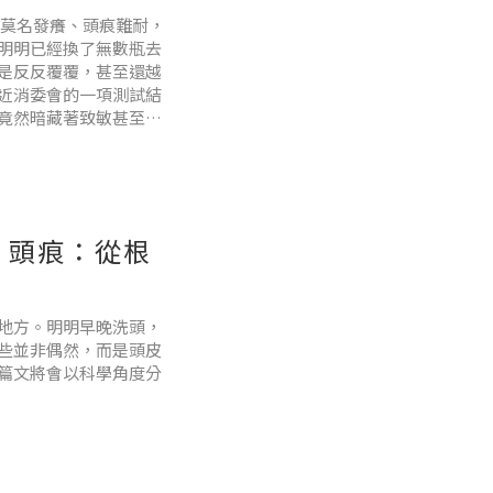
莫名發癢、頭痕難耐，
明明已經換了無數瓶去
是反反覆覆，甚至還越
近消委會的一項測試結
竟然暗藏著致敏甚至有
夠乾淨」，而是因為你
、頭痕：從根
地方。明明早晚洗頭，
些並非偶然，而是頭皮
篇文將會以科學角度分
清潔往往適得其反。夏
壞酸性保護膜，令細菌