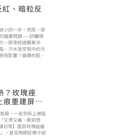
泛紅、暗粒反
缺少的一步。然而，很
的護膚問題——防曬殘
力，即使經過簡單沖
脂、汗水及空氣中的污
受到影響？健康的肌膚
化及殘留物更加敏感。
令皮
熱？玫瑰痤
止痕重建屏
氣房，一走到街上被猛
「又燙又痛、痕到想
崩潰日常】面部玫瑰痤瘡
熱」，甚至明明狂標汗卻