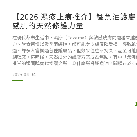
（如金黃色葡萄球菌）更容
【2026 濕疹止痕推介】鱷魚油護
感肌的天然修護力量
在現代都市生活中，濕疹（Eczema）與敏感皮膚問題越來
力、飲食習慣以及季節轉換，都可能令皮膚屏障受損，導致乾
適。許多人嘗試過各種護膚品，但效果往往不持久，甚至可能
劇敏感。這時候，天然成分的護膚方案成為焦點，其中「澳洲
推崇的類固醇替代修護之選。為什麼選擇鱷魚油？關鍵在於 Ome
鱷魚油在傳統醫學與現代護膚領域中都有悠久的使用歷史。它富含 Ome
2026-04-04
罕見的 Omega-7 必需脂肪酸，能有效