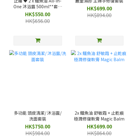
止癢 ♥️ 2 x 鱷魚油 All-in-
嚴重濕疹 主婦手修復套裝
One 沐浴露 500ml**套裝
HK$699.00
優惠
HK$550.00
HK$894.00
HK$656.00
多功能 頭皮清潔/ 沐浴露/
2x 鱷魚油 舒敏霜 + 止乾痕
洗面套裝
極潤修復軟膏 Magic Balm
HK$750.00
HK$699.00
HK$984.00
HK$864.00