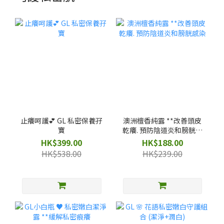
止癢呵護💕 GL 私密保養孖
澳洲檀香純露 **改善頭皮
寶
乾癢. 預防陰道炎和膀胱感
染
HK$399.00
HK$188.00
HK$538.00
HK$239.00