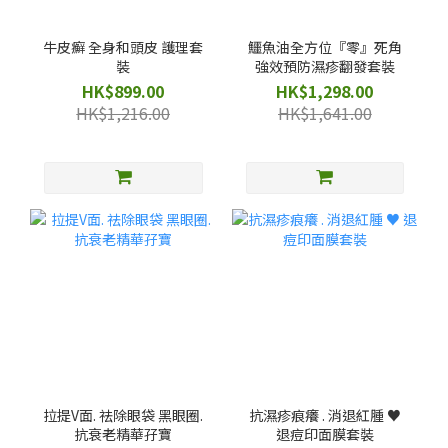
牛皮癬 全身和頭皮 護理套
鱷魚油全方位『零』死角
裝
強效預防濕疹翻發套裝
HK$899.00
HK$1,298.00
HK$1,216.00
HK$1,641.00
拉提V面. 祛除眼袋 黑眼圈.
抗濕疹痕癢 . 消退紅腫 ♥️
抗衰老精華孖寶
退痘印面膜套裝