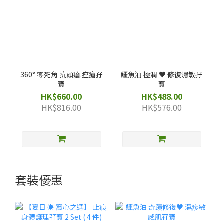
360° 零死角 抗頭瘡.痤瘡孖
鱷魚油 極潤 ♥️ 修復濕敏孖
寶
寶
HK$660.00
HK$488.00
HK$816.00
HK$576.00
套裝優惠