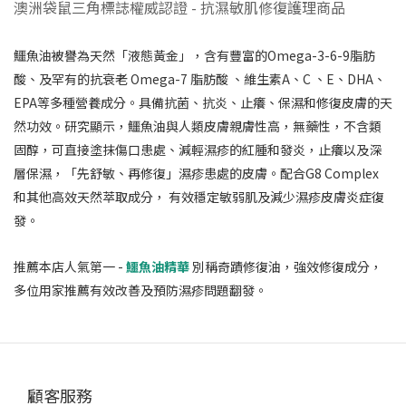
澳洲袋鼠三角標誌權威認證 - 抗濕敏肌修復護理商品
鱷魚油被譽為天然「液態黃金」，含有豐富的Omega-3-6-9脂肪
酸、及罕有的抗衰老 Omega-7 脂肪酸 、維生素A、C 、E、DHA、
EPA等多種營養成分。具備抗菌、抗炎、止癢、保濕和修復皮膚的天
然功效。研究顯示，鱷魚油與人類皮膚親膚性高，無藥性，不含類
固醇，可直接塗抹傷口患處、減輕濕疹的紅腫和發炎，止癢以及深
層保濕，「先舒敏、再修復」濕疹患處的皮膚。配合G8 Complex
和其他高效天然萃取成分， 有效穩定敏弱肌及減少濕疹皮膚炎症復
發。
推薦本店人氣第一 -
鱷魚油精華
別稱奇蹟修復油，強效修復成分，
多位用家推薦有效改善及預防濕疹問題翻發。
顧客服務