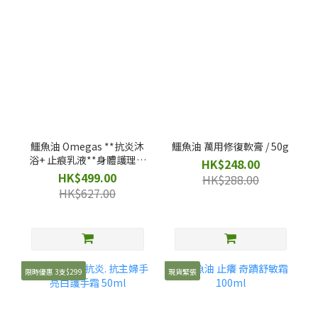
鱷魚油 Omegas **抗炎沐
鱷魚油 萬用修復軟膏 / 50g
浴+ 止痕乳液**身體護理孖
HK$248.00
寶 Set
HK$499.00
HK$288.00
HK$627.00
限時優惠 3支$299
現貨緊張