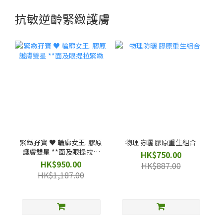
抗敏逆齡緊緻護膚
緊緻孖寶 ♥️ 輪廓女王. 膠原
物理防曬 膠原重生組合
護膚雙星 **面及眼提拉緊
HK$750.00
緻
HK$950.00
HK$887.00
HK$1,187.00