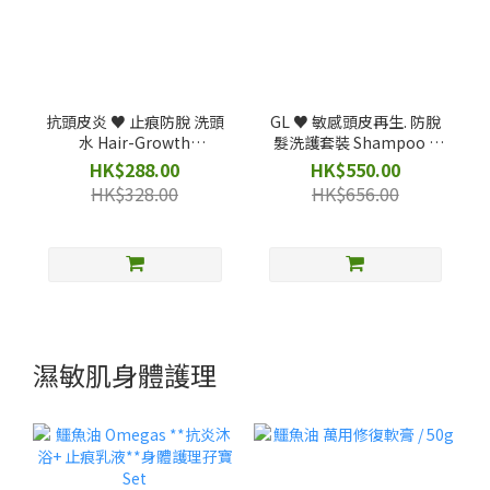
抗頭皮炎 ♥️ 止痕防脫 洗頭
GL ♥️ 敏感頭皮再生. 防脫
水 Hair-Growth
髮洗護套裝 Shampoo +
Shampoo **男女適用
Conditioner *250ml set
HK$288.00
HK$550.00
HK$328.00
HK$656.00
濕敏肌身體護理