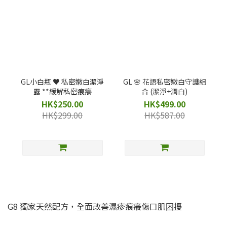
GL小白瓶 ♥️ 私密嫩白潔淨
GL 🌸 花語私密嫩白守護組
露 **緩解私密痕癢
合 (潔淨+潤白)
HK$250.00
HK$499.00
HK$299.00
HK$587.00
G8 獨家天然配方，全面改善濕疹痕癢傷口肌困擾