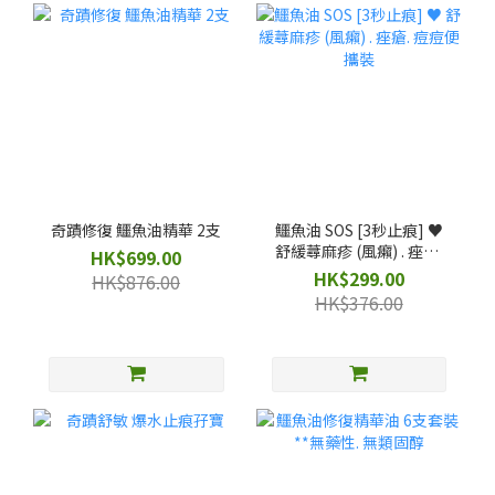
奇蹟修復 鱷魚油精華 2支
鱷魚油 SOS [3秒止痕] ♥️
舒緩蕁麻疹 (風癩) . 痤瘡.
HK$699.00
痘痘便攜裝
HK$299.00
HK$876.00
HK$376.00