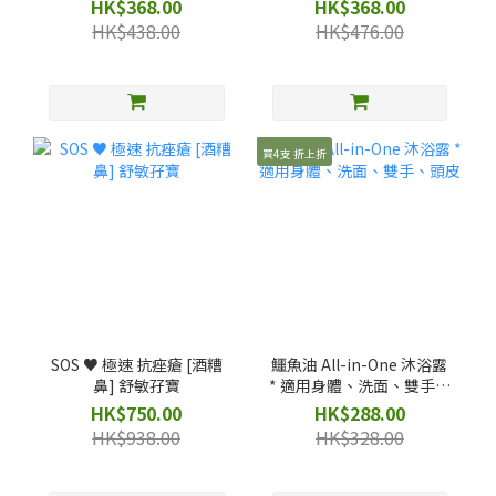
HK$368.00
HK$368.00
HK$438.00
HK$476.00
買4支 折上折
SOS ♥️ 極速 抗痤瘡 [酒糟
鱷魚油 All-in-One 沐浴露
鼻] 舒敏孖寶
* 適用身體、洗面、雙手、
頭皮
HK$750.00
HK$288.00
HK$938.00
HK$328.00