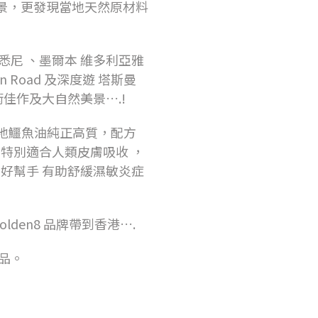
景，更發現當地天然原材料
悉尼 、墨爾本 維多利亞雅
cean Road 及深度遊 塔斯曼
藝術佳作及大自然美景….!
現當地鱷魚油純正高質，配方
，特別適合人類皮膚吸收 ，
的好幫手 有助舒緩濕敏炎症
lden8 品牌帶到香港….
品。