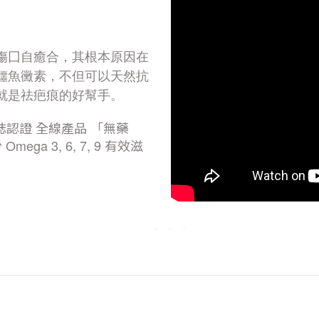
傷囗自癒合，其根本原因在
鱷魚黴素，不但可以天然抗
就是祛疤痕的好幫手。
誌認證
全線產品
「無藥
份
Omega 3, 6, 7, 9
有效滋