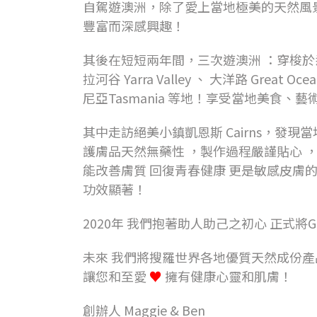
自駕遊澳洲，除了愛上當地極美的天然風
豐富而深感興趣！
其後在短短兩年間，三次遊澳洲 ：穿梭於
拉河谷 Yarra Valley 、 大洋路 Great O
尼亞Tasmania 等地！享受當地美食、
其中走訪絕美小鎮凱恩斯 Cairns，發
護膚品天然無藥性 ，製作過程嚴謹貼心 
能改善膚質 回復青春健康 更是敏感皮膚
功效顯著！
2020年 我們抱著助人助己之初心 正式將Go
未來 我們將搜羅世界各地優質天然成份產
讓您和至愛
♥️
擁有健康心靈和肌膚！
創辦人 Maggie & Ben