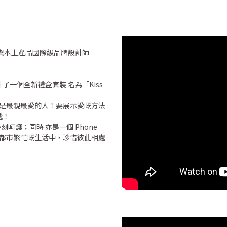
宣布，近期與本土產品國際級品牌設計師
 設計了一個全新禮盒套裝 名為「Kiss
別是最親最愛的人！要展示愛嘅方法
遞！
給雙唇時刻呵護；同時 亦是一個 Phone
！在都市繁忙嘅生活中，珍惜彼此相處