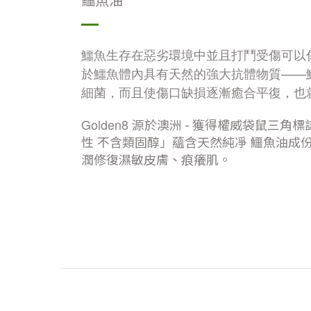
鱷魚油
鱷魚生存在惡劣環境中並且打鬥受傷可以
於鱷魚體內具有天然的強大抗體物質
——
細菌，而且使傷口缺損逐漸癒合平復，也
Golden8
源於澳洲 - 獲得權威袋鼠三角標
性
不含類固醇」蘊含天然純凈
鱷魚油成
潤修復濕敏皮膚、痕癢肌。