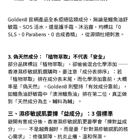
Golden8 官網產品全系拒絕這類成分，無論是鱷魚油舒
敏霜、SOS 活水，還是護手霜、沐浴露，均標註「0
SLS、0 Parabens、0 合成香精」，從源頭杜絕刺激。
3. 偽天然成分：「植物萃取」不代表「安全」
部分品牌標註「植物萃取」，卻偷偷混合化學添加 ——
香港濕疹敏感肌選購時，要注意「成分表排序」：若
「植物萃取」排在成分表末尾，而化學添加靠前，大概
率是「偽天然」。Golden8 則堅持「有效成分靠前」，
如鱷魚油舒敏霜中「澳洲鱷魚油」排在第二位，真正做
到「天然成分為主，輔料為輔」。
三、濕疹敏感肌要揀「益成分」：3 個標準
避開有害成分後，香港濕疹敏感肌更要學會「揀對益成
分」—— 不是越貴越好，而是要「針對濕疹敏感肌的核
心需求」：修復屏障、抗炎止癢、溫和保濕。