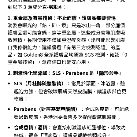
到以下 3 類成分直接跳過：
1. 重金屬及有害殘留：不止面膜，護膚品都要警惕
消委會曝光的「鉛、砷、汞」只是冰山一角，部分廉價
護膚品還可能含鎘、鎳等重金屬。這些成分會隨肌膚吸
收累積，長期使用不僅加重湿疹炎症，還可能影響肌膚
自我修復能力。建議優選「有第三方檢測認證」的產
品，如 Golden8 全系護膚品均通過 SGS 檢測，確認「0
重金屬殘留」，濕疹傷口也能安心用。
2. 刺激性化學添加：SLS、Parabens 是「隐形殺手」
SLS（月桂醇硫酸酯鈉）
：常見於潔面、沐浴露，雖
起泡力強，但會破壞肌膚天然皮脂膜，讓湿疹部位更
乾癢；
Parabens（對羥基苯甲酸酯）
：合成防腐劑，可能誘
發過敏反應，香港消委會曾多次提醒敏感肌避開；
合成香精 / 酒精
：會直接刺激湿疹紅腫部位，導致灼
熱感，很多「清爽型」護膚品都藏這類成分。