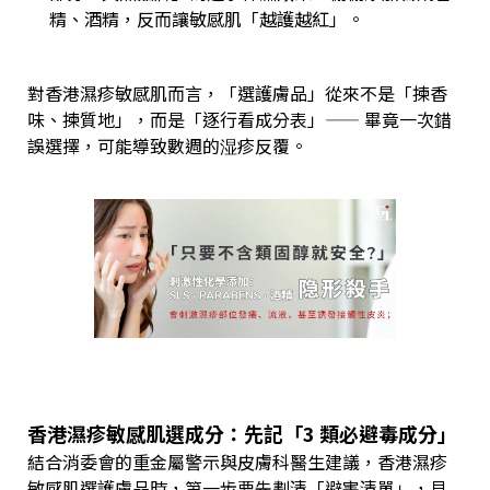
精、酒精，反而讓敏感肌「越護越紅」。
對香港濕疹敏感肌而言，「選護膚品」從來不是「揀香
味、揀質地」，而是「逐行看成分表」—— 畢竟一次錯
誤選擇，可能導致數週的湿疹反覆。
香港濕疹敏感肌選成分：先記「3 類必避毒成分」
結合消委會的重金屬警示與皮膚科醫生建議，香港濕疹
敏感肌選護膚品時，第一步要先劃清「避害清單」，見