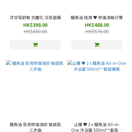
洋甘菊舒敏 抗醣化 淡斑面膜
鱷魚油 極潤 ♥️ 修復濕敏孖寶
HK$398.00
HK$488.00
HK$450.00
HK$576.00
鱷魚油 急救修復濕疹 敏感肌
止癢 ♥️ 2 x 鱷魚油 All-in-
三步曲
One 沐浴露 500ml**套裝優