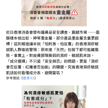
近日香港消委會發布護膚品安全調查，震撼市場 ——面
膜樣本檢出鉛、砷等重金屬，部分產品重金屬含量更超
標！這則報道讓本就「怕刺激、怕反覆」的香港濕疹敏
感肌人群徹底警惕：原來連「天然」包裝下都可能藏風
險。事實上，對皮膚屏障脆弱的濕疹、敏感肌來說，
「成分選擇」不只是「安全與否」的問題，更是「濕疹
會否反覆、紅癢會否加劇」的關鍵。究竟香港濕疹敏感
肌該如何看懂成分表、避開雷區？
參考連結《
香港 01
》