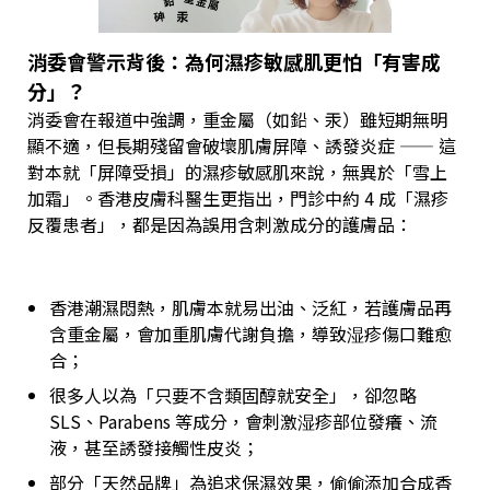
消委會警示背後：為何濕疹敏感肌更怕「有害成
分」？
消委會在報道中強調，重金屬（如鉛、汞）雖短期無明
顯不適，但長期殘留會破壞肌膚屏障、誘發炎症 —— 這
對本就「屏障受損」的濕疹敏感肌來說，無異於「雪上
加霜」。香港皮膚科醫生更指出，門診中約 4 成「濕疹
反覆患者」，都是因為誤用含刺激成分的護膚品：
香港潮濕悶熱，肌膚本就易出油、泛紅，若護膚品再
含重金屬，會加重肌膚代謝負擔，導致湿疹傷口難愈
合；
很多人以為「只要不含類固醇就安全」，卻忽略
SLS、Parabens 等成分，會刺激湿疹部位發癢、流
液，甚至誘發接觸性皮炎；
部分「天然品牌」為追求保濕效果，偷偷添加合成香