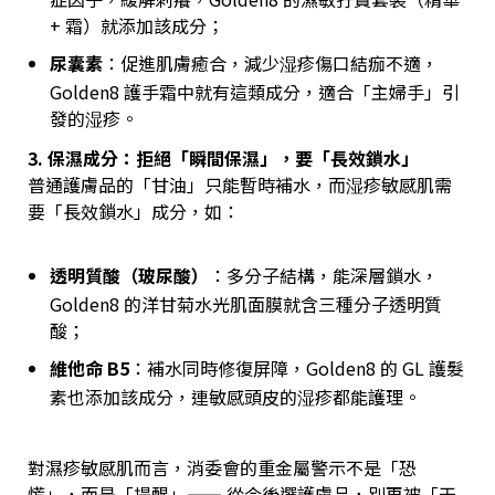
+ 霜）就添加該成分；
尿囊素
：促進肌膚癒合，減少湿疹傷口結痂不適，
Golden8 護手霜中就有這類成分，適合「主婦手」引
發的湿疹。
3. 保濕成分：拒絕「瞬間保濕」，要「長效鎖水」
普通護膚品的「甘油」只能暫時補水，而湿疹敏感肌需
要「長效鎖水」成分，如：
透明質酸（玻尿酸）
：多分子結構，能深層鎖水，
Golden8 的洋甘菊水光肌面膜就含三種分子透明質
酸；
維他命 B5
：補水同時修復屏障，Golden8 的 GL 護髮
素也添加該成分，連敏感頭皮的湿疹都能護理。
對濕疹敏感肌而言，消委會的重金屬警示不是「恐
慌」，而是「提醒」—— 從今後選護膚品，別再被「天