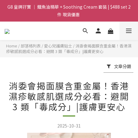
G8 皇牌孖寶 ｜ 鱷魚油精華 + Soothing Cream 套裝 | $488 set 2
Magic Face Wash 洗面 「調皮水」 卸妝.柔膚.零殘留 ｜ $199 支 
30ml | 快閃優惠 
件 現貨優惠 
買滿 $1800 送支 洗面 「調皮水」 原價 $268 / 支 30ml  🎁 ｜  送完
即止 
Home
/
部落格列表
/
愛心兒護膚貼士
/
消委會揭面膜含重金屬！香港濕
Magic Face Wash 洗面 「調皮水」 卸妝.柔膚.零殘留 ｜ $199 支 
疹敏感肌選成分必看：避開 3 類「毒成分」|護膚更安心
30ml | 快閃優惠 
文章分類
消委會揭面膜含重金屬！香港
濕疹敏感肌選成分必看：避開
3 類「毒成分」|護膚更安心
2025-10-31