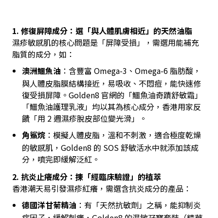
1. 修復屏障成分：選「與人體肌膚相近」的天然油脂
濕疹敏感肌的核心問題是「屏障受損」，需選用能補充
脂質的成分，如：
澳洲鱷魚油
：含豐富 Omega-3、Omega-6 脂肪酸，
與人體皮脂膜結構接近，易吸收、不悶痘，能快速修
復受損屏障。Golden8 官網的「鱷魚油奇蹟舒敏霜」
「鱷魚油護理乳液」均以其為核心成分，香港用家反
饋「用 2 週濕疹脫皮部位變光滑」。
角鯊烷
：模擬人體皮脂，溫和不刺激，適合極度乾燥
的敏感肌，Golden8 的 SOS 舒敏活水中就添加該成
分，噴完即緩解泛紅。
2. 抗炎止癢成分：揀「經臨床驗證」的植萃
香港潮天易引發濕疹紅癢，需選含抗炎成分的產品：
德國洋甘菊精油
：有「天然抗敏劑」之稱，能抑制炎
症因子，緩解刺癢，Golden8 的濕敏孖寶套裝（精華