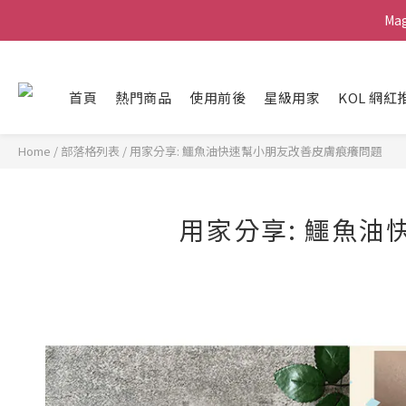
Ma
Ma
G
首頁
熱門商品
使用前後
星級用家
KOL 網紅
Ma
Home
/
部落格列表
/
用家分享: 鱷魚油快速幫小朋友改善皮膚痕癢問題
用家分享: 鱷魚