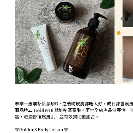
搴搴一歲前都係濕疹B，之後啲皮膚都唔太好，成日都會痕
嘅品牌🐊 𝔾𝕠𝕝𝕕𝕖𝕟𝟠 就好啱搴搴啦。佢地全線
題，滋潤修復痕癢肌、並有效幫助傷癒合。
🩵Golden8 Body Lotion 🩵