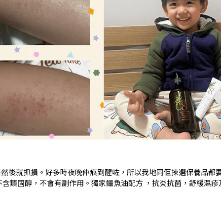
癢然後就抓損。好多時夜晚仲痕到醒咗，所以我地同佢揀選保養品都
產品無藥性，不含類固醇，不會有副作用。獨家鱷魚油配方 ，抗炎抗菌，舒緩濕