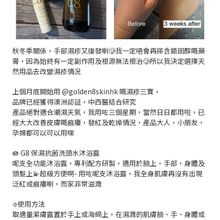
秋冬季關係，手部濕疹又復發喇🥲我一定唔會再搽含類固醇嘅藥
膏，因為始終有一定副作用及根源無法根治🥲所以我決定選擇天
然用品去改變濕疹情況
上個月底開始用 @golden8skinhk 嘅濕疹三寶，
品牌已經獲得澳洲認証，中西醫結合研究
產品絕對適合潮濕天氣，我用咗三個星期，當然日日都用啦，已
經大大改善皮膚嘅痕癢，發紅及乾燥情況，產品大人，小朋友，
孕婦都可以可以用㗎
🪷 G8 保濕抗菌洗頭水沐浴露
呢支全功能沐浴露，專利配方研製，適用於臉上，手部，身體及
頭髮上💫超級方便啊- 用咗呢支沐浴露，我全身肌膚再沒有出現
泛紅或痕癢喇，而家非常滋潤
❇️使用方法
取適量潔膚露置於手上或海綿上，在濕潤的肌膚臉、手、身體或