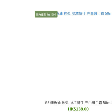
限時優惠 3支$299
G8 鱷魚油 抗炎. 抗主婦手 亮白護手霜 50ml
HK$138.00