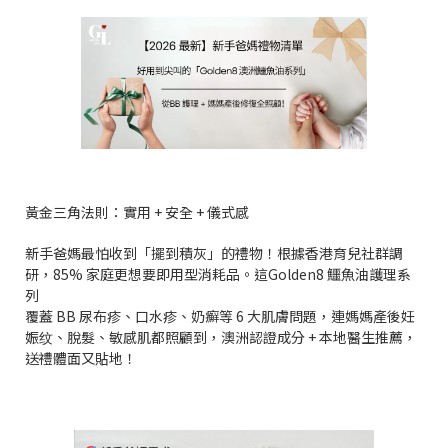
黃金三角法則：實用 + 安全 + 儀式感
新手爸媽最怕收到「擺到積灰」的禮物！根據香港育兒社群調
研，85% 家庭更想要即用型消耗品。這Golden8 鱷魚油護理系
列
覆蓋 BB 尿布疹、口水疹、奶癬等 6 大肌膚問題，連媽媽產後妊
娠纹、脫髮、敏感肌都照顧到，澳洲認證成分 + 本地醫生推薦，
送禮體面又貼地！