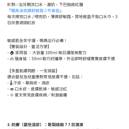
針對✅出牙期流口水、漏奶，下巴脫皮紅腫
「
鱷魚油奇蹟舒敏霜 2 件套裝
」
每次擦完口水 / 喂完奶，薄擦舒敏霜，質地輕盈不黏口水巾，3
日改善頑固紅疹
敏感肌全年守護，媽媽出行必備！
【雙裝設計．靈活方便】
- 🏠 家用裝 ：大容量 100ml 每日護理無壓力
- 👜 隨身裝 ：50ml 輕巧好攜帶，外出即時舒緩寶寶皮膚不適
【多重肌膚問題．一支搞掂】
適合嬰兒及兒童應對常見皮膚不適，包括：
- 🌡️ 汗疹、蕁麻疹、濕疹
- 👄 口水疹、皮膚乾燥、敏感泛紅
- 🌞 夏天常見皮膚疾病／刺激痕癢
3. 奶癣（嬰兒濕疹）：乾裂結痂？7 日潤滑