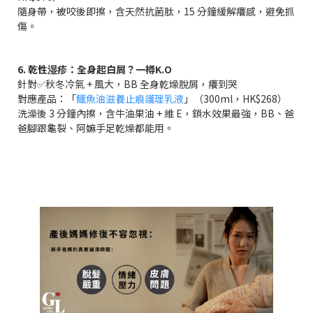
隨身帶，被咬後即擦，含天然抗菌肽，15 分鐘緩解癢感，避免抓
傷。
6. 乾性湿疹：全身起白屑？一樽K.O
針對✅秋冬冷氣 + 風大，BB 全身乾燥脫屑，癢到哭
對應產品：「
鱷魚油滋養止痕護理乳液
」（300ml，HK$268）
洗澡後 3 分鐘內擦，含牛油果油 + 維 E，鎖水效果最強，BB、爸
爸腳跟龜裂、阿嫲手足乾燥都能用。