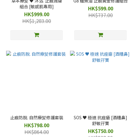
草本療髪 ♥️ 沐浴. 止痕潤膚
G8 鱷魚油 止痕黃金修護組合
組合 [敏感肌專用]
HK$599.00
HK$999.00
HK$737.00
HK$1,283.00
止痕防脫. 自然療髪修護套裝
SOS ♥️ 極速 抗痤瘡 [酒糟鼻]
舒敏孖寶
HK$798.00
HK$750.00
HK$864.00