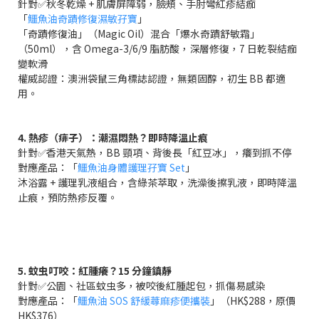
針對✅秋冬乾燥 + 肌膚屏障弱，臉頰、手肘彎紅疹結痂
「
鱷魚油奇蹟修復濕敏孖寶
」
「奇蹟修復油」（Magic Oil）混合「爆水奇蹟舒敏霜」
（50ml），含 Omega-3/6/9 脂肪酸，深層修復，7 日乾裂結痂
變軟滑
權威認證：澳洲袋鼠三角標誌認證，無類固醇，初生 BB 都適
用。
4. 熱疹（痱子）：潮濕悶熱？即時降溫止痕
針對✅香港天氣熱，BB 頸項、背後長「紅豆冰」，癢到抓不停
對應產品：「
鱷魚油身體護理孖寶 Set
」
沐浴露 + 護理乳液組合，含綠茶萃取，洗澡後擦乳液，即時降溫
止痕，預防熱疹反覆。
5. 蚊虫叮咬：紅腫癢？15 分鐘鎮靜
針對✅公園、社區蚊虫多，被咬後紅腫起包，抓傷易感染
對應產品：「
鱷魚油 SOS 舒緩蕁麻疹便攜裝
」（HK$288，原價
HK$376）