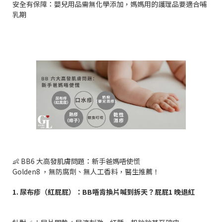
安全有保障：嬰兒用品需無化學添加，媽媽用的護理品要適合哺
乳期
👶 BB6 大高發肌膚問題：新手爸媽唔使慌
Golden8 ，無防腐劑、無人工香料，醫生推薦！
1. 尿布疹（紅屁屁）：BB唔肯換片喊到拆天？屁屁1 晚退紅