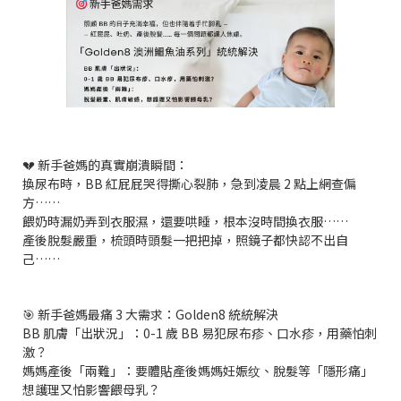
💔 新手爸媽的真實崩潰瞬間：
換尿布時，BB 紅屁屁哭得撕心裂肺，急到凌晨 2 點上網查偏
方……
餵奶時漏奶弄到衣服濕，還要哄睡，根本沒時間換衣服……
產後脫髮嚴重，梳頭時頭髮一把把掉，照鏡子都快認不出自
己……
🎯 新手爸媽最痛 3 大需求：Golden8 統統解決
BB 肌膚「出狀況」：0-1 歲 BB 易犯尿布疹、口水疹，用藥怕刺
激？
媽媽產後「兩難」：要體貼產後媽媽妊娠纹、脫髮等「隱形痛」​
想護理又怕影響餵母乳？