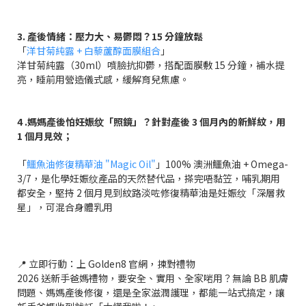
3. 產後情緒：壓力大、易鬱悶？15 分鐘放鬆
「
洋甘菊純露 + 白藜蘆醇面膜組合
」
洋甘菊純露（30ml）噴臉抗抑鬱，搭配面膜敷 15 分鐘，補水提
亮，睡前用營造儀式感，緩解育兒焦慮。
4 .媽媽產後怕妊娠纹「照鏡」？
針對產後 3 個月內的新鮮紋，用
1 個月見效；
「
鱷魚油修復精華油 "Magic Oil"
」100% 澳洲鱷魚油 + Omega-
3/7，是化學妊娠纹產品的天然替代品，搽完唔黏笠，哺乳期用
都安全，堅持 2 個月見到紋路淡咗修復精華油是妊娠纹「深層救
星」，可混合身體乳用
📍 立即行動：上 Golden8 官網，揀對禮物
2026 送新手爸媽禮物，要安全、實用、全家啱用？無論 BB 肌膚
問題、媽媽產後修復，還是全家滋潤護理，都能一站式搞定，讓