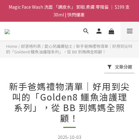
30ml | 快閃優惠 
Magic Face Wash 洗面 「調皮水」 卸妝.柔膚.零殘留 ｜ $199 支 
30ml | 快閃優惠 
G8 皇牌孖寶 ｜ 鱷魚油精華 + Soothing Cream 套裝 | $488 set 2
件 現貨優惠 
買滿 $1800 送支 洗面 「調皮水」 原價 $268 / 支 30ml  🎁 ｜  送完
Home
/
部落格列表
/
愛心兒護膚貼士
/
新手爸媽禮物清單｜好用到尖叫
即止 
的「Golden8 鱷魚油護理系列」，從 BB 到媽媽全照顧！
Magic Face Wash 洗面 「調皮水」 卸妝.柔膚.零殘留 ｜ $199 支 
文章分類
30ml | 快閃優惠 
新手爸媽禮物清單｜好用到尖
叫的「Golden8 鱷魚油護理
系列」，從 BB 到媽媽全照
顧！
2025-10-03