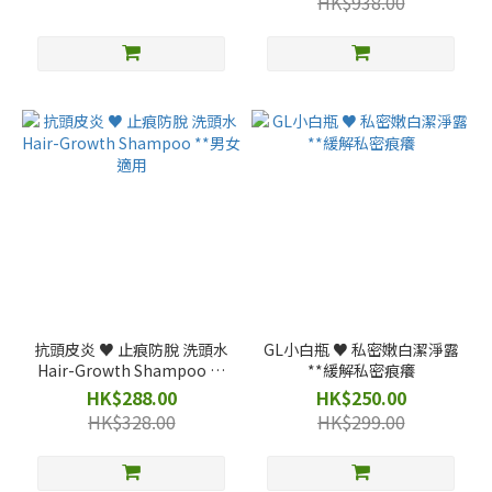
HK$938.00
抗頭皮炎 ♥️ 止痕防脫 洗頭水
GL小白瓶 ♥️ 私密嫩白潔淨露
Hair-Growth Shampoo **
**緩解私密痕癢
男女適用
HK$288.00
HK$250.00
HK$328.00
HK$299.00