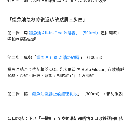
針對✅ ：尿片悶熱 + 尿液刺激，紅腫、起粒粒甚至破皮
「鱷魚油急救修復濕疹敏感肌三步曲」
第一步：用
鱷魚油 All-in-One 沐浴露」（500ml）
溫和清潔，
唔怕刺痛破皮處
第二步：厚敷「
鱷魚油 止癢 奇蹟舒敏霜
」（100ml），
鱷魚油結合金盞花精萃 CO2. 乳木果質 同 Beta Glucan; 有效鎮靜
炙熱、泛紅、腫痛、發炎，
輕度紅屁屁 1 晚退紅
第三步：擦「
鱷魚油滋養止痕護理乳液
」（300ml），預防復發
2. 口水疹：下巴「一撻紅」？吃奶漏奶都唔怕 3 日改善頑固紅疹