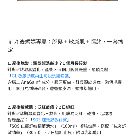
👩 產後媽媽專屬：脫髮 + 敏感肌 + 情緒，一套搞
定
1. 產後脫髮：頭髮越洗越少？1 個月長碎髮
針對✅雌激素變化，產後 3-6 個月脫髮嚴重，頭頂見縫
「
GL 敏感頭皮再生防脫洗護套裝
」
含瑞士 AnaGain® 成分 + 膠原蛋白，舒缓頭皮炎症，激活毛囊，
用 1 個月見到細碎髮，爸爸頭皮油、頭癢都適用。
2. 產後敏感肌：泛紅痕癢？2 日退紅
針對✅孕期激素變化 + 熬夜，肌膚易泛紅、乾癢、起粒粒
對應產品：「
SOS 速效舒敏孖寶
」
「SOS 止癢舒敏精華活水」（100ml）噴臉鎮靜，搭配「抗炎舒
敏精華」（30ml），2 日退紅止痕，餵母乳都能用。