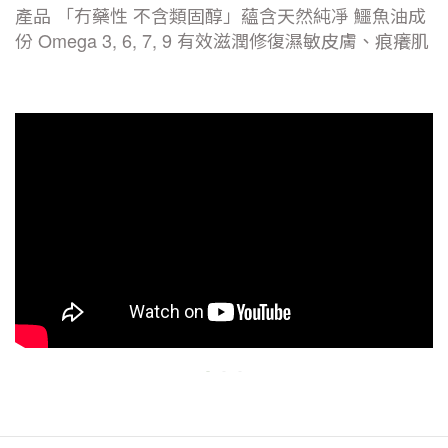
產品
「冇藥性
不含類固醇」蘊含天然純凈
鱷魚油成
份
Omega 3, 6, 7, 9
有效滋潤修復濕敏皮膚、痕癢肌