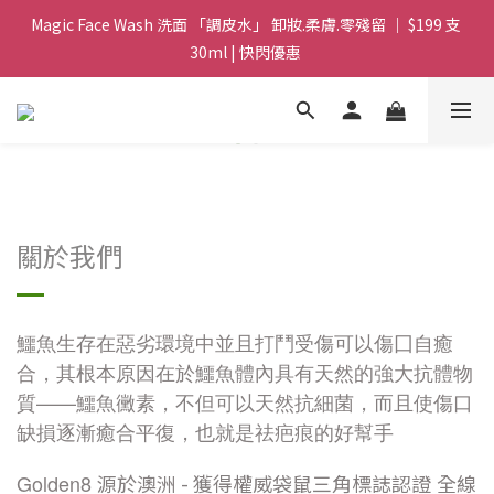
Magic Face Wash 洗面 「調皮水」 卸妝.柔膚.零殘留 ｜ $199 支 
Magic Face Wash 洗面 「調皮水」 卸妝.柔膚.零殘留 ｜ $199 支 
30ml | 快閃優惠 
30ml | 快閃優惠 
G8 皇牌孖寶 ｜ 鱷魚油精華 + Soothing Cream 套裝 | $488 set 2
件 現貨優惠 
買滿 $1800 送支 洗面 「調皮水」 原價 $268 / 支 30ml  🎁 ｜  送完
即止 
關於我們
Magic Face Wash 洗面 「調皮水」 卸妝.柔膚.零殘留 ｜ $199 支 
30ml | 快閃優惠 
鱷魚生存在惡劣環境中並且打鬥受傷可以傷囗自癒
合，其根本原因在於鱷魚體內具有天然的強大抗體物
質
——
鱷魚黴素，不但可以天然抗細菌，而且使傷口
缺損逐漸癒合平復，也就是祛疤痕的好幫手
Golden8
源於澳洲 - 獲得權威袋鼠三角標誌認證
全線